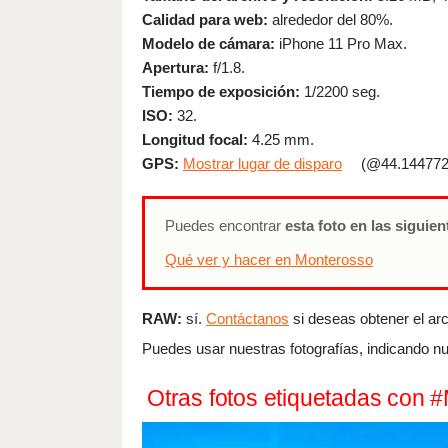
Calidad para web:
alrededor del 80%.
Modelo de cámara:
iPhone 11 Pro Max.
Apertura:
f/1.8.
Tiempo de exposición:
1/2200 seg.
ISO:
32.
Longitud focal:
4.25 mm.
GPS:
Mostrar lugar de disparo
(@44.144772
Puedes encontrar
esta foto en las siguie
Qué ver y hacer en Monterosso
RAW:
sí.
Contáctanos
si deseas obtener el arch
Puedes usar nuestras fotografías, indicando nu
Otras fotos etiquetadas con 