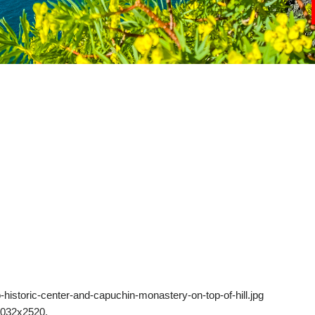
historic-center-and-capuchin-monastery-on-top-of-hill.jpg
4032x2520.