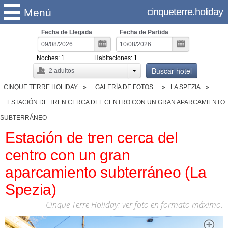
cinqueterre.holiday
Menú
Fecha de Llegada
Fecha de Partida
Noches:
1
Habitaciones:
1
Buscar hotel
2
adultos
CINQUE TERRE.HOLIDAY
GALERÍA DE FOTOS
LA SPEZIA
ESTACIÓN DE TREN CERCA DEL CENTRO CON UN GRAN APARCAMIENTO
SUBTERRÁNEO
Estación de tren cerca del
centro con un gran
aparcamiento subterráneo (La
Spezia)
Cinque Terre Holiday: ver foto en formato máximo.