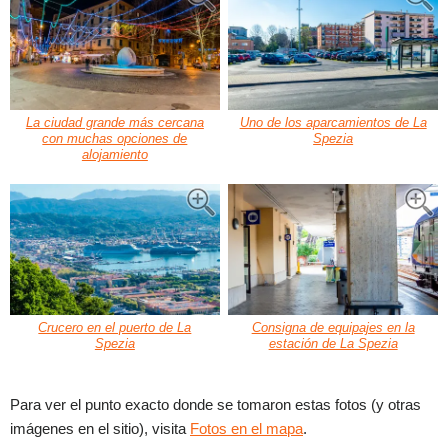
La ciudad grande más cercana
Uno de los aparcamientos de La
con muchas opciones de
Spezia
alojamiento
Crucero en el puerto de La
Consigna de equipajes en la
Spezia
estación de La Spezia
Para ver el punto exacto donde se tomaron estas fotos (y otras
imágenes en el sitio), visita
Fotos en el mapa
.