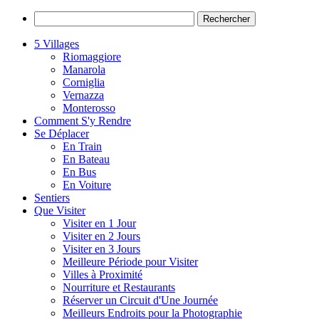
5 Villages
Riomaggiore
Manarola
Corniglia
Vernazza
Monterosso
Comment S'y Rendre
Se Déplacer
En Train
En Bateau
En Bus
En Voiture
Sentiers
Que Visiter
Visiter en 1 Jour
Visiter en 2 Jours
Visiter en 3 Jours
Meilleure Période pour Visiter
Villes à Proximité
Nourriture et Restaurants
Réserver un Circuit d'Une Journée
Meilleurs Endroits pour la Photographie