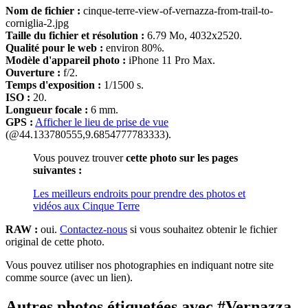
Nom de fichier :
cinque-terre-view-of-vernazza-from-trail-to-
corniglia-2.jpg
Taille du fichier et résolution :
6.79 Mo, 4032x2520.
Qualité pour le web :
environ 80%.
Modèle d'appareil photo :
iPhone 11 Pro Max.
Ouverture :
f/2.
Temps d'exposition :
1/1500 s.
ISO :
20.
Longueur focale :
6 mm.
GPS :
Afficher le lieu de prise de vue
(@44.133780555,9.6854777783333).
Vous pouvez trouver
cette photo sur les pages
suivantes :
Les meilleurs endroits pour prendre des photos et
vidéos aux Cinque Terre
RAW :
oui.
Contactez-nous
si vous souhaitez obtenir le fichier
original de cette photo.
Vous pouvez utiliser nos photographies en indiquant notre site
comme source (avec un lien).
Autres photos étiquetées avec #Vernazza