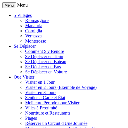
Menu
Menu
5 Villages
Riomaggiore
Manarola
Corniglia
Vernazza
Monterosso
Se Déplacer
Comment S'y Rendre
Se Déplacer en Train
Se Déplacer en Bateau
Se Déplacer en Bus
Se Déplacer en Voiture
Que Visiter
Visiter en 1 Jour
Visiter en 2 Jours (Exemple de Voyage)
Visiter en 3 Jours
Sentiers : Carte et État
Meilleure Période pour Visiter
Villes à Proximité
Nourriture et Restaurants
Plages
Réserver un Circuit d'Une Journée