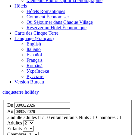
Meilleurs Endroits pour la Photographie
Hôtels
Hôtels Romantiques
Comment Économiser
Où Séjourner dans Chaque Village
Réserver un Hôtel Économique
Carte des Cinque Terre
Language (Français)
English
Italiano
Español
Français
Română
Українська
Русский
Version Bureau
cinqueterre.holiday
Du
Au
2
adulte
adultes
fr
/
- 0
enfant
enfants
Nuits :
1
Chambres :
1
Adultes
Enfants
Chambres