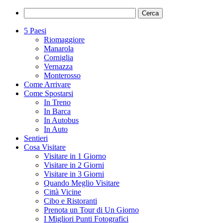
5 Paesi
Riomaggiore
Manarola
Corniglia
Vernazza
Monterosso
Come Arrivare
Come Spostarsi
In Treno
In Barca
In Autobus
In Auto
Sentieri
Cosa Visitare
Visitare in 1 Giorno
Visitare in 2 Giorni
Visitare in 3 Giorni
Quando Meglio Visitare
Città Vicine
Cibo e Ristoranti
Prenota un Tour di Un Giorno
I Migliori Punti Fotografici