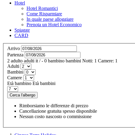
Hotel
Hotel Romantici
Come Risparmiare
In quale paese alloggiare
Prenota un Hotel Economico
Spiagge
CARD
Arrivo
Partenza
2
adulto
adulti
it
/
- 0
bambino
bambini
Notti:
1
Camere:
1
Adulti
Bambini
Camere
Età bambino
Età bambini
Cerca l'albergo
Rimborsiamo le differenze di prezzo
Cancellazione gratuita spesso disponibile
Nessun costo nascosto o commissione