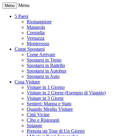
Menu
Menu
5 Paesi
Riomaggiore
Manarola
Corniglia
Vernazza
Monterosso
Come Spostarsi
Come Arrivare
Spostarsi in Treno
Spostarsi in Battello
Spostarsi in Autobus
Spostarsi in Auto
Cosa Visitare
Visitare in 1 Giorno
Visitare in 2 Giorni (Esempio di Viaggio)
Visitare in 3 Giorni
Sentieri: Mappa e Stato
Quando Meglio Visitare
Città Vicine
Cibo e Ristoranti
Spiagge
Prenota un Tour di Un Giorno