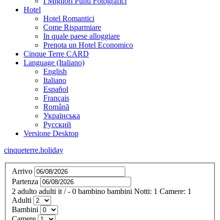
I Migliori Punti Fotografici
Hotel
Hotel Romantici
Come Risparmiare
In quale paese alloggiare
Prenota un Hotel Economico
Cinque Terre CARD
Language (Italiano)
English
Italiano
Español
Français
Română
Українська
Русский
Versione Desktop
cinqueterre.holiday
Arrivo
Partenza
2
adulto
adulti
it
/
- 0
bambino
bambini
Notti:
1
Camere:
1
Adulti
Bambini
Camere