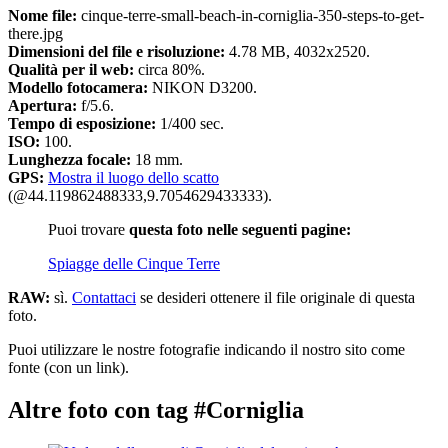
Nome file:
cinque-terre-small-beach-in-corniglia-350-steps-to-get-
there.jpg
Dimensioni del file e risoluzione:
4.78 MB, 4032x2520.
Qualità per il web:
circa 80%.
Modello fotocamera:
NIKON D3200.
Apertura:
f/5.6.
Tempo di esposizione:
1/400 sec.
ISO:
100.
Lunghezza focale:
18 mm.
GPS:
Mostra il luogo dello scatto
(@44.119862488333,9.7054629433333).
Puoi trovare
questa foto nelle seguenti pagine:
Spiagge delle Cinque Terre
RAW:
sì.
Contattaci
se desideri ottenere il file originale di questa
foto.
Puoi utilizzare le nostre fotografie indicando il nostro sito come
fonte (con un link).
Altre foto con tag #Corniglia