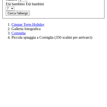
Età bambino
Età bambini
Cerca l'albergo
Cinque Terre.Holiday
Galleria fotografica
Corniglia
Piccola spiaggia a Corniglia (350 scalini per arrivarci)