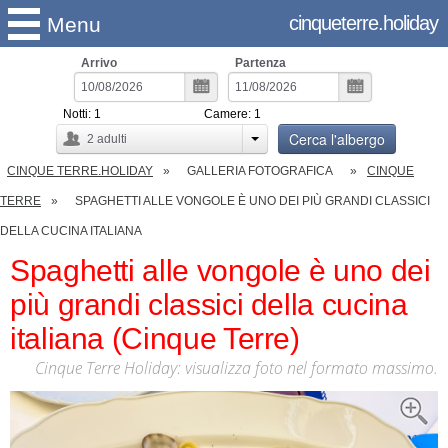
cinqueterre.holiday
Menu
Arrivo
Partenza
Notti:
1
Camere:
1
Cerca l'albergo
2
adulti
CINQUE TERRE.HOLIDAY
GALLERIA FOTOGRAFICA
CINQUE
TERRE
SPAGHETTI ALLE VONGOLE È UNO DEI PIÙ GRANDI CLASSICI
DELLA CUCINA ITALIANA
Spaghetti alle vongole è uno dei
più grandi classici della cucina
italiana (Cinque Terre)
Cinque Terre Holiday: visualizza foto nel formato massimo.