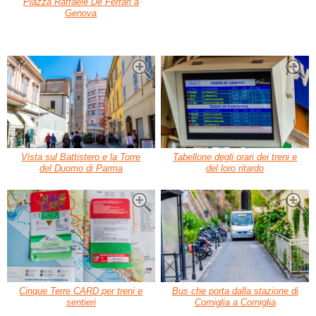
Piazza Raffaele De Ferrari a
Genova
Vista sul Battistero e la Torre
Tabellone degli orari dei treni e
del Duomo di Parma
del loro ritardo
Cinque Terre CARD per treni e
Bus che porta dalla stazione di
sentieri
Corniglia a Corniglia