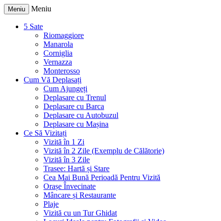
Meniu
Meniu
5 Sate
Riomaggiore
Manarola
Corniglia
Vernazza
Monterosso
Cum Vă Deplasați
Cum Ajungeți
Deplasare cu Trenul
Deplasare cu Barca
Deplasare cu Autobuzul
Deplasare cu Mașina
Ce Să Vizitați
Vizită în 1 Zi
Vizită în 2 Zile (Exemplu de Călătorie)
Vizită în 3 Zile
Trasee: Hartă și Stare
Cea Mai Bună Perioadă Pentru Vizită
Orașe Învecinate
Mâncare și Restaurante
Plaje
Vizită cu un Tur Ghidat