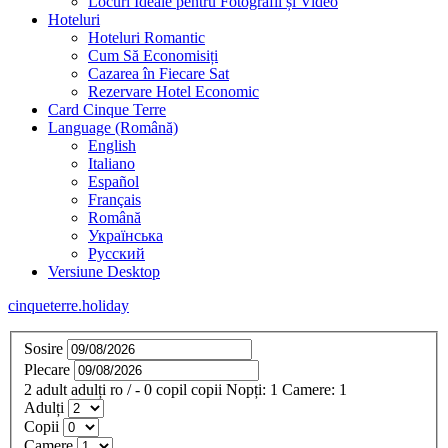
Locuri Ideale pentru Fotografii și Video
Hoteluri
Hoteluri Romantic
Cum Să Economisiți
Cazarea în Fiecare Sat
Rezervare Hotel Economic
Card Cinque Terre
Language (Română)
English
Italiano
Español
Français
Română
Українська
Русский
Versiune Desktop
cinqueterre.holiday
Sosire
Plecare
2
adult
adulți
ro
/
- 0
copil
copii
Nopți:
1
Camere:
1
Adulți
Copii
Camere