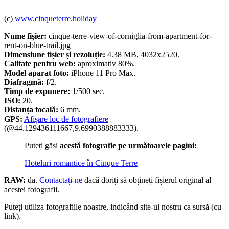
(c)
www.cinqueterre.holiday
Nume fișier:
cinque-terre-view-of-corniglia-from-apartment-for-
rent-on-blue-trail.jpg
Dimensiune fișier și rezoluție:
4.38 MB, 4032x2520.
Calitate pentru web:
aproximativ 80%.
Model aparat foto:
iPhone 11 Pro Max.
Diafragmă:
f/2.
Timp de expunere:
1/500 sec.
ISO:
20.
Distanța focală:
6 mm.
GPS:
Afișare loc de fotografiere
(@44.129436111667,9.6990388883333).
Puteți găsi
acestă fotografie pe următoarele pagini:
Hoteluri romantice în Cinque Terre
RAW:
da.
Contactați-ne
dacă doriți să obțineți fișierul original al
acestei fotografii.
Puteți utiliza fotografiile noastre, indicând site-ul nostru ca sursă (cu
link).