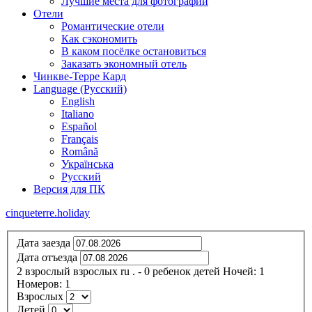
Лучшие места для фотографий
Отели
Романтические отели
Как сэкономить
В каком посёлке остановиться
Заказать экономный отель
Чинкве-Терре Кард
Language (Русский)
English
Italiano
Español
Français
Română
Українська
Русский
Версия для ПК
cinqueterre.holiday
Дата заезда
Дата отъезда
2
взрослый
взрослых
ru
.
- 0
ребенок
детей
Ночей:
1
Номеров:
1
Взрослых
Детей