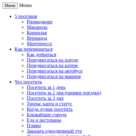
Меню
Меню
5 посёлков
Риомаджоре
Манарола
Корнилья
Вернацца
Монтероссо
Как перемещаться
Как добраться
Передвигаться на поезде
Передвигаться на катере
Передвигаться на автобусе
Передвигаться на машине
Что посетить
Посетить за 1 день
Посетить за 2 дня (пример поездки)
Посетить за 3 дня
Тропы: карта и статус
Когда лучше посетить
Ближайшие города
Еда и рестораны
Пляжи
Заказать однодневный тур