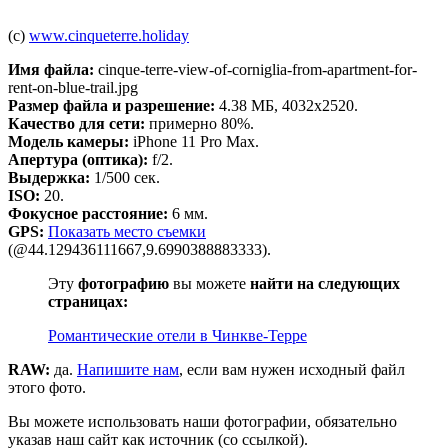
(c)
www.cinqueterre.holiday
Имя файла:
cinque-terre-view-of-corniglia-from-apartment-for-
rent-on-blue-trail.jpg
Размер файла и разрешение:
4.38 МБ, 4032x2520.
Качество для сети:
примерно 80%.
Модель камеры:
iPhone 11 Pro Max.
Апертура (оптика):
f/2.
Выдержка:
1/500 сек.
ISO:
20.
Фокусное расстояние:
6 мм.
GPS:
Показать место съемки
(@44.129436111667,9.6990388883333).
Эту
фотографию
вы можете
найти на следующих
страницах:
Романтические отели в Чинкве-Терре
RAW:
да.
Напишите нам
, если вам нужен исходный файл
этого фото.
Вы можете использовать наши фотографии, обязательно
указав наш сайт как источник (со ссылкой).