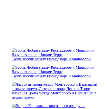
Тропа Любви между Риомаджоре и Манаролой
Тропа Любви между Риомаджоре и Манаролой
Лазурная Тропа между Монтероссо и Вернаццей в
зимнее время