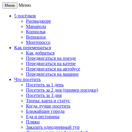
Меню
Меню
5 посёлков
Риомаджоре
Манарола
Корнилья
Вернацца
Монтероссо
Как перемещаться
Как добраться
Передвигаться на поезде
Передвигаться на катере
Передвигаться на автобусе
Передвигаться на машине
Что посетить
Посетить за 1 день
Посетить за 2 дня (пример поездки)
Посетить за 3 дня
Тропы: карта и статус
Когда лучше посетить
Ближайшие города
Еда и рестораны
Пляжи
Заказать однодневный тур