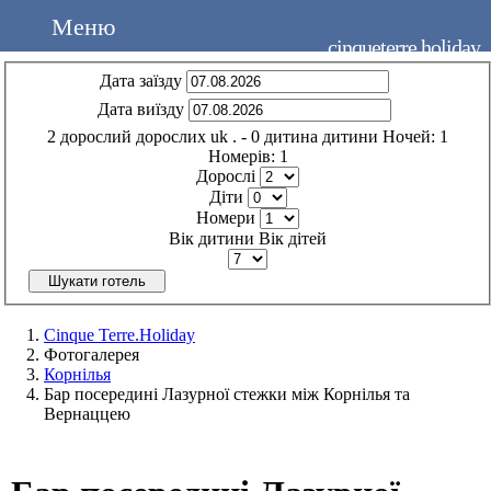
Меню
cinqueterre.holiday
Дата заїзду
Дата виїзду
2
дорослий
дорослих
uk
.
- 0
дитина
дитини
Ночей:
1
Номерів:
1
Дорослі
Діти
Номери
Вік дитини
Вік дітей
Шукати готель
Cinque Terre.Holiday
Фотогалерея
Корнілья
Бар посередині Лазурної стежки між Корнілья та
Вернаццею