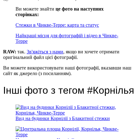
Ви можете знайти
це фото на наступних
сторінках:
Стежки в Чінкве-Терре: карта та статус
Найкращі місця для фотографій і відео в Чінкве-
Терре
RAW:
так.
Зв'яжіться з нами
, якщо ви хочете отримати
оригінальний файл цієї фотографії.
Ви можете використовувати наші фотографії, вказавши наш
сайт як джерело (з посиланням).
Інші фото з тегом #Корнілья
Вид на будинки Корнілії з Блакитної стежки