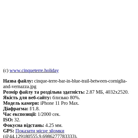
(c)
www.cinqueterre.holiday
Назва файлу:
cinque-terre-bar-in-blue-trail-between-corniglia-
and-vernazza.jpg
Розмір файлу та роздільна здатність:
2.87 МБ, 4032x2520.
Якість для веб-сайту:
близько 80%.
Модель камери:
iPhone 11 Pro Max.
Діафрагма:
f/1.8.
Час експозиції:
1/2000 сек.
ISO:
32.
Фокусна відстань:
4.25 мм.
GPS:
Показати місце зйомки
(@44.129180555,9.6986277783333).