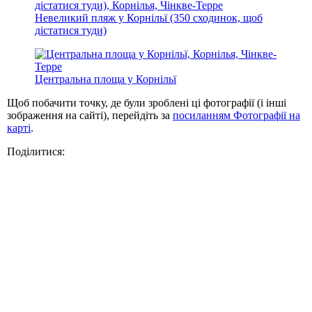
Невеликий пляж у Корнільї (350 сходинок, щоб
дістатися туди)
Центральна площа у Корнільї
Щоб побачити точку, де були зроблені ці фотографії (і інші
зображення на сайті), перейдіть за
посиланням Фотографії на
карті
.
Поділитися: