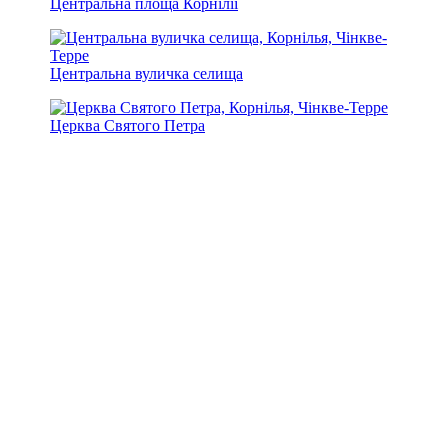
Центральна площа Корнілії
Центральна вуличка селища
Церква Святого Петра