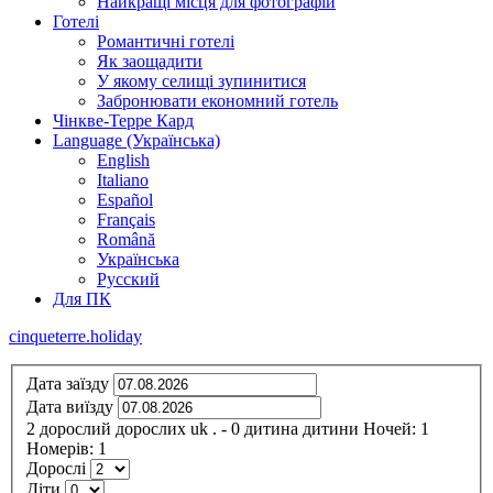
Найкращі місця для фотографій
Готелі
Романтичні готелі
Як заощадити
У якому селищі зупинитися
Забронювати економний готель
Чінкве-Терре Кард
Language (Українська)
English
Italiano
Español
Français
Română
Українська
Русский
Для ПК
cinqueterre.holiday
Дата заїзду
Дата виїзду
2
дорослий
дорослих
uk
.
- 0
дитина
дитини
Ночей:
1
Номерів:
1
Дорослі
Діти