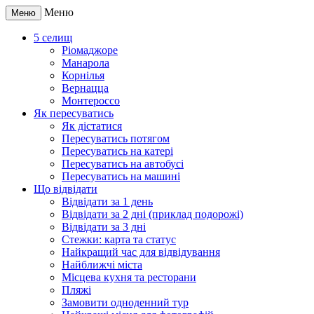
Меню
Меню
5 селищ
Ріомаджоре
Манарола
Корнілья
Вернацца
Монтероссо
Як пересуватись
Як дістатися
Пересуватись потягом
Пересуватись на катері
Пересуватись на автобусі
Пересуватись на машині
Що відвідати
Відвідати за 1 день
Відвідати за 2 дні (приклад подорожі)
Відвідати за 3 дні
Стежки: карта та статус
Найкращий час для відвідування
Найближчі міста
Місцева кухня та ресторани
Пляжі
Замовити одноденний тур