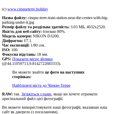
(c)
www.cinqueterre.holiday
Назва файлу:
cinque-terre-train-station-near-the-center-with-big-
parking-under-it.jpg
Розмір файлу та роздільна здатність:
3.03 МБ, 4032x2520.
Якість для веб-сайту:
близько 80%.
Модель камери:
NIKON D3200.
Діафрагма:
f/7.1.
Час експозиції:
1/80 сек.
ISO:
100.
Фокусна відстань:
18 мм.
GPS:
Показати місце зйомки
(@44.11059713,9.8142722683333).
Ви можете знайти
це фото на наступних
сторінках:
Найближчі міста до Чінкве-Терре
RAW:
так.
Зв'яжіться з нами
, якщо ви хочете отримати
оригінальний файл цієї фотографії.
Ви можете використовувати наші фотографії, вказавши наш
сайт як джерело (з посиланням).