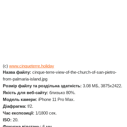
(c)
www.cinqueterre.holiday
Назва файлу:
cinque-terre-view-of-the-church-of-san-pietro-
from-palmaria-island.jpg
Розмір файлу та роздільна здатність:
3.08 МБ, 3875x2422.
Якість для веб-сайту:
близько 80%.
Модель камери:
iPhone 11 Pro Max.
Діафрагма:
f/2.
Час експозиції:
1/1800 сек.
ISO:
20.
Фокусна відстань:
6 мм.