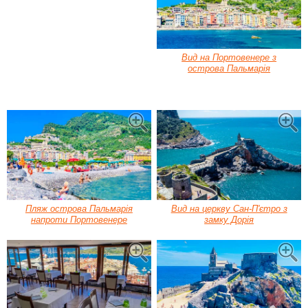
Вид на Портовенере з
острова Пальмарія
Пляж острова Пальмарія
Вид на церкву Сан-П'єтро з
напроти Портовенере
замку Дорія