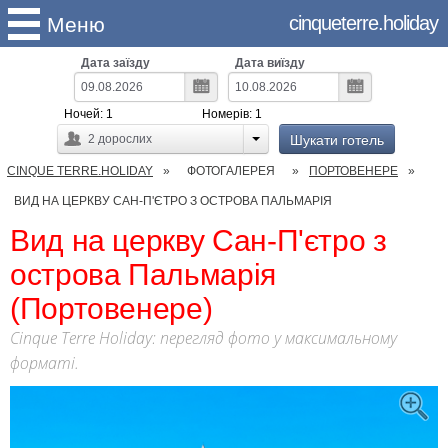
cinqueterre.holiday
Меню
Дата заїзду
Дата виїзду
Ночей:
1
Номерів:
1
Шукати готель
2
дорослих
CINQUE TERRE.HOLIDAY
ФОТОГАЛЕРЕЯ
ПОРТОВЕНЕРЕ
ВИД НА ЦЕРКВУ САН-П'ЄТРО З ОСТРОВА ПАЛЬМАРІЯ
Вид на церкву Сан-П'єтро з
острова Пальмарія
(Портовенере)
Cinque Terre Holiday: перегляд фото у максимальному
форматі.