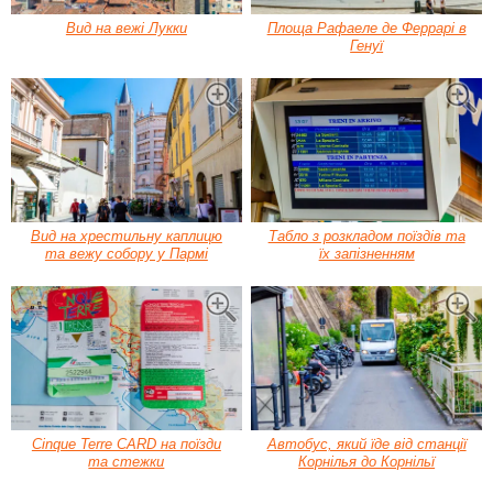
Вид на вежі Лукки
Площа Рафаеле де Феррарі в
Генуї
Вид на хрестильну каплицю
Табло з розкладом поїздів та
та вежу собору у Пармі
їх запізненням
Cinque Terre CARD на поїзди
Автобус, який їде від станції
та стежки
Корнілья до Корнільї