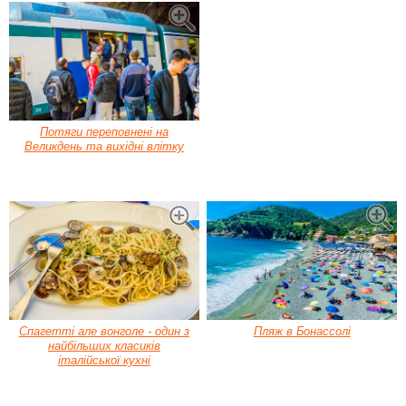
Потяги переповнені на
Великдень та вихідні влітку
Спагетті але вонголе - один з
Пляж в Бонассолі
найбільших класиків
італійської кухні