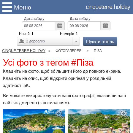
cinqueterre.holiday
Меню
Дата заїзду
Дата виїзду
Ночей:
1
Номерів:
1
Шукати готель
2
дорослих
CINQUE TERRE.HOLIDAY
ФОТОГАЛЕРЕЯ
ПІЗА
Усі фото з тегом #Піза
Клацніть на фото, щоб збільшити його до повного екрана.
Клацніть на опис, щоб відкрити оригінал у роздільній
здатності 5K.
Ви можете використовувати наші фотографії, вказавши наш
сайт як джерело (з посиланням).