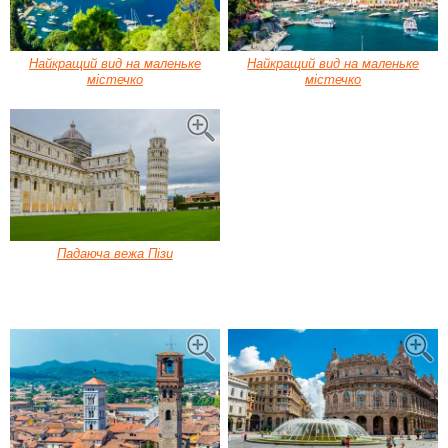
Найкращий вид на маленьке
Найкращий вид на маленьке
містечко
містечко
Падаюча вежа Пізи