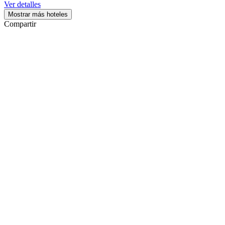
partir
Ver detalles
de
Mostrar más hoteles
249 €
Compartir