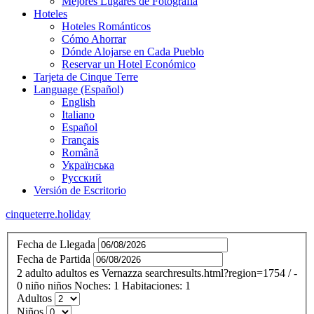
Mejores Lugares de Fotografía
Hoteles
Hoteles Románticos
Cómo Ahorrar
Dónde Alojarse en Cada Pueblo
Reservar un Hotel Económico
Tarjeta de Cinque Terre
Language (Español)
English
Italiano
Español
Français
Română
Українська
Русский
Versión de Escritorio
cinqueterre.holiday
Fecha de Llegada
Fecha de Partida
2
adulto
adultos
es
Vernazza
searchresults.html?region=1754
/
-
0
niño
niños
Noches:
1
Habitaciones:
1
Adultos
Niños