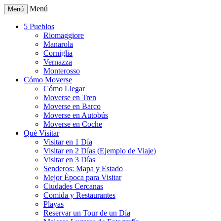
Menú
Menú
5 Pueblos
Riomaggiore
Manarola
Corniglia
Vernazza
Monterosso
Cómo Moverse
Cómo Llegar
Moverse en Tren
Moverse en Barco
Moverse en Autobús
Moverse en Coche
Qué Visitar
Visitar en 1 Día
Visitar en 2 Días (Ejemplo de Viaje)
Visitar en 3 Días
Senderos: Mapa y Estado
Mejor Época para Visitar
Ciudades Cercanas
Comida y Restaurantes
Playas
Reservar un Tour de un Día