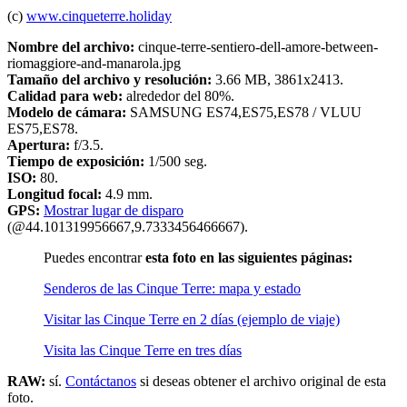
(c)
www.cinqueterre.holiday
Nombre del archivo:
cinque-terre-sentiero-dell-amore-between-
riomaggiore-and-manarola.jpg
Tamaño del archivo y resolución:
3.66 MB, 3861x2413.
Calidad para web:
alrededor del 80%.
Modelo de cámara:
SAMSUNG ES74,ES75,ES78 / VLUU
ES75,ES78.
Apertura:
f/3.5.
Tiempo de exposición:
1/500 seg.
ISO:
80.
Longitud focal:
4.9 mm.
GPS:
Mostrar lugar de disparo
(@44.101319956667,9.7333456466667).
Puedes encontrar
esta foto en las siguientes páginas:
Senderos de las Cinque Terre: mapa y estado
Visitar las Cinque Terre en 2 días (ejemplo de viaje)
Visita las Cinque Terre en tres días
RAW:
sí.
Contáctanos
si deseas obtener el archivo original de esta
foto.