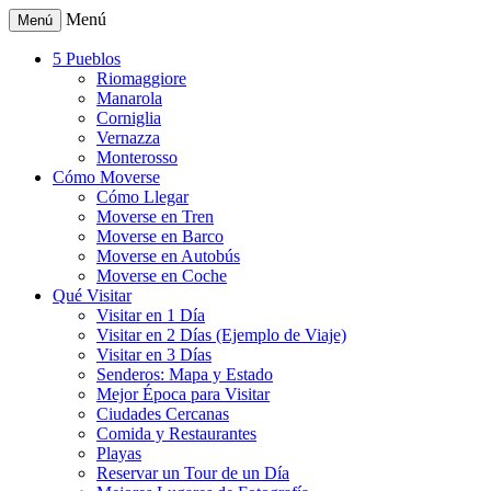
Menú
Menú
5 Pueblos
Riomaggiore
Manarola
Corniglia
Vernazza
Monterosso
Cómo Moverse
Cómo Llegar
Moverse en Tren
Moverse en Barco
Moverse en Autobús
Moverse en Coche
Qué Visitar
Visitar en 1 Día
Visitar en 2 Días (Ejemplo de Viaje)
Visitar en 3 Días
Senderos: Mapa y Estado
Mejor Época para Visitar
Ciudades Cercanas
Comida y Restaurantes
Playas
Reservar un Tour de un Día