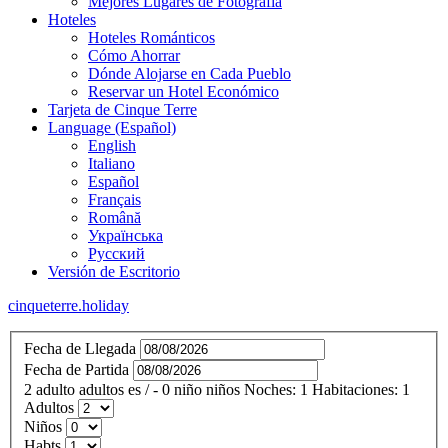
Mejores Lugares de Fotografía
Hoteles
Hoteles Románticos
Cómo Ahorrar
Dónde Alojarse en Cada Pueblo
Reservar un Hotel Económico
Tarjeta de Cinque Terre
Language (Español)
English
Italiano
Español
Français
Română
Українська
Русский
Versión de Escritorio
cinqueterre.holiday
Fecha de Llegada
Fecha de Partida
2
adulto
adultos
es
/
- 0
niño
niños
Noches:
1
Habitaciones:
1
Adultos
Niños
Habts