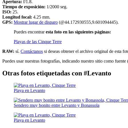
Apertura:
f/1.8.
Tiempo de exposición:
1/2000 seg.
ISO:
25.
Longitud focal:
4.25 mm.
GPS:
Mostrar lugar de disparo
(@44.172930555,9.601094445).
Puedes encontrar
esta foto en las siguientes páginas:
Playas de las Cinque Terre
RAW:
sí.
Contáctanos
si deseas obtener el archivo original de esta fot
Puedes usar nuestras fotografías, indicando nuestro sitio como fuente 
Otras fotos etiquetadas con #Levanto
Playa en Levanto
Sendero muy bonito entre Levanto y Bonassola
Playa en Levanto