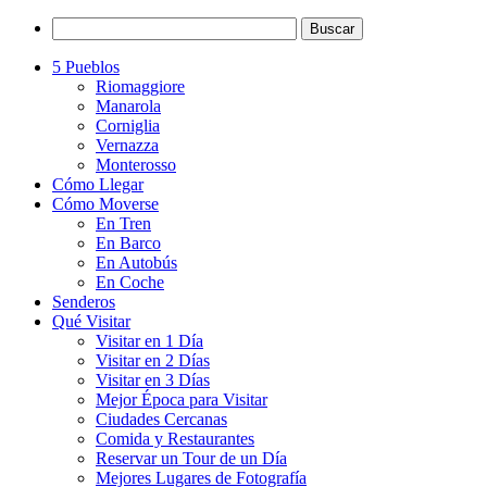
5 Pueblos
Riomaggiore
Manarola
Corniglia
Vernazza
Monterosso
Cómo Llegar
Cómo Moverse
En Tren
En Barco
En Autobús
En Coche
Senderos
Qué Visitar
Visitar en 1 Día
Visitar en 2 Días
Visitar en 3 Días
Mejor Época para Visitar
Ciudades Cercanas
Comida y Restaurantes
Reservar un Tour de un Día
Mejores Lugares de Fotografía