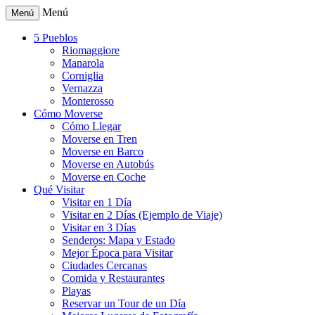
Menú
Menú
5 Pueblos
Riomaggiore
Manarola
Corniglia
Vernazza
Monterosso
Cómo Moverse
Cómo Llegar
Moverse en Tren
Moverse en Barco
Moverse en Autobús
Moverse en Coche
Qué Visitar
Visitar en 1 Día
Visitar en 2 Días (Ejemplo de Viaje)
Visitar en 3 Días
Senderos: Mapa y Estado
Mejor Época para Visitar
Ciudades Cercanas
Comida y Restaurantes
Playas
Reservar un Tour de un Día