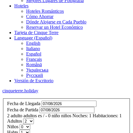
Mejores Lugares de Fotografía
Hoteles
Hoteles Románticos
Cómo Ahorrar
Dónde Alojarse en Cada Pueblo
Reservar un Hotel Económico
Tarjeta de Cinque Terre
Language (Español)
English
Italiano
Español
Français
Română
Українська
Русский
Versión de Escritorio
cinqueterre.holiday
Fecha de Llegada
Fecha de Partida
2
adulto
adultos
es
/
- 0
niño
niños
Noches:
1
Habitaciones:
1
Adultos
Niños
Habts