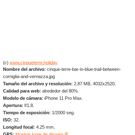
(c)
www.cinqueterre.holiday
Nombre del archivo:
cinque-terre-bar-in-blue-trail-between-
corniglia-and-vernazza.jpg
Tamaño del archivo y resolución:
2.87 MB, 4032x2520.
Calidad para web:
alrededor del 80%.
Modelo de cámara:
iPhone 11 Pro Max.
Apertura:
f/1.8.
Tiempo de exposición:
1/2000 seg.
ISO:
32.
Longitud focal:
4.25 mm.
GPS:
Mostrar lugar de disparo