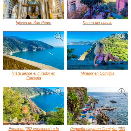
Iglesia de San Pedro
Dentro del pueblo
Vista desde el mirador en
Mirador en Corniglia
Corniglia
Escalera (382 escalones) a la
Pequeña playa en Corniglia (350