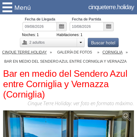
cinqueterre.holiday
Menú
Fecha de Llegada
Fecha de Partida
Noches:
1
Habitaciones:
1
Buscar hotel
2
adultos
CINQUE TERRE.HOLIDAY
GALERÍA DE FOTOS
CORNIGLIA
BAR EN MEDIO DEL SENDERO AZUL ENTRE CORNIGLIA Y VERNAZZA
Bar en medio del Sendero Azul
entre Corniglia y Vernazza
(Corniglia)
Cinque Terre Holiday: ver foto en formato máximo.