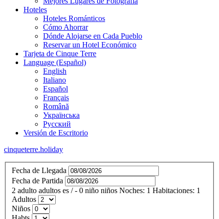
Mejores Lugares de Fotografía
Hoteles
Hoteles Románticos
Cómo Ahorrar
Dónde Alojarse en Cada Pueblo
Reservar un Hotel Económico
Tarjeta de Cinque Terre
Language (Español)
English
Italiano
Español
Français
Română
Українська
Русский
Versión de Escritorio
cinqueterre.holiday
Fecha de Llegada
Fecha de Partida
2
adulto
adultos
es
/
- 0
niño
niños
Noches:
1
Habitaciones:
1
Adultos
Niños
Habts