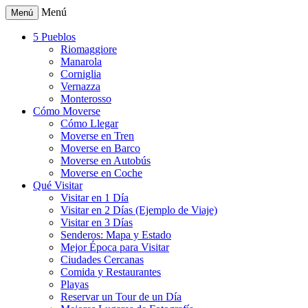
Menú
Menú
5 Pueblos
Riomaggiore
Manarola
Corniglia
Vernazza
Monterosso
Cómo Moverse
Cómo Llegar
Moverse en Tren
Moverse en Barco
Moverse en Autobús
Moverse en Coche
Qué Visitar
Visitar en 1 Día
Visitar en 2 Días (Ejemplo de Viaje)
Visitar en 3 Días
Senderos: Mapa y Estado
Mejor Época para Visitar
Ciudades Cercanas
Comida y Restaurantes
Playas
Reservar un Tour de un Día