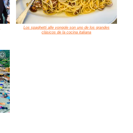
s
Los spaghetti alle vongole son uno de los grandes
clásicos de la cocina italiana