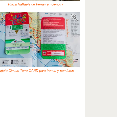
Plaza Raffaele de Ferrari en Génova
arjeta Cinque Terre CARD para trenes y senderos