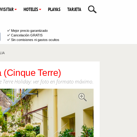
 VISITAR
HOTELES
PLAYAS
TARJETA
Mejor precio garantizado
Cancelación GRATIS
Sin comisiones ni gastos ocultos
LIA
a (Cinque Terre)
e Terre Holiday: ver foto en formato máximo.