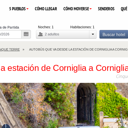
5 PUEBLOS
CÓMO LLEGAR
CÓMO MOVERSE
SENDEROS
QUÉ
Noches:
1
Habitaciones:
1
a de Partida
Buscar hotel
2
adultos
NQUE TERRE
AUTOBÚS QUE VA DESDE LA ESTACIÓN DE CORNIGLIA A CORNIG
 estación de Corniglia a Cornigli
Cinqu