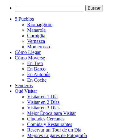
5 Pueblos
Riomaggiore
Manarola
Corniglia
Vernazza
Monterosso
Cómo Llegar
Cómo Moverse
En Tren
En Barco
En Autobús
En Coche
Senderos
Qué Visitar
Visitar en 1 Día
Visitar en 2 Días
Visitar en 3 Días
Mejor Época para Visitar
Ciudades Cercanas
Comida y Restaurantes
Reservar un Tour de un Día
Mejores Lugares de Fotografía