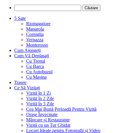
5 Sate
Riomaggiore
Manarola
Corniglia
Vernazza
Monterosso
Cum Ajungeți
Cum Vă Deplasați
Cu Trenul
Cu Barca
Cu Autobuzul
Cu Mașina
Trasee
Ce Să Vizitați
Vizită în 1 Zi
Vizită în 2 Zile
Vizită în 3 Zile
Cea Mai Bună Perioadă Pentru Vizită
Orașe Învecinate
Mâncare și Restaurante
Vizită cu un Tur Ghidat
Locuri Ideale pentru Fotografii și Video