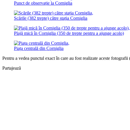
Punct de observație la Corniglia
Scările (382 trepte) către stația Corniglia
Plajă mică în Corniglia (350 de trepte pentru a ajunge acolo)
Piața centrală din Corniglia
Pentru a vedea punctul exact în care au fost realizate aceste fotografii 
Partajează