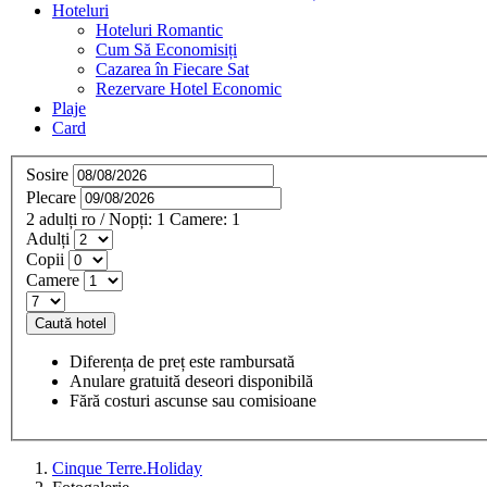
Hoteluri
Hoteluri Romantic
Cum Să Economisiți
Cazarea în Fiecare Sat
Rezervare Hotel Economic
Plaje
Card
Sosire
Plecare
2
adulți
ro
/
Nopți:
1
Camere:
1
Adulți
Copii
Camere
Caută hotel
Diferența de preț este rambursată
Anulare gratuită deseori disponibilă
Fără costuri ascunse sau comisioane
Cinque Terre.Holiday