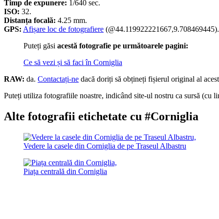
Timp de expunere:
1/640 sec.
ISO:
32.
Distanța focală:
4.25 mm.
GPS:
Afișare loc de fotografiere
(@44.119922221667,9.708469445).
Puteți găsi
acestă fotografie pe următoarele pagini:
Ce să vezi și să faci în Corniglia
RAW:
da.
Contactați-ne
dacă doriți să obțineți fișierul original al acest
Puteți utiliza fotografiile noastre, indicând site-ul nostru ca sursă (cu li
Alte fotografii etichetate cu #Corniglia
Vedere la casele din Corniglia de pe Traseul Albastru
Piața centrală din Corniglia