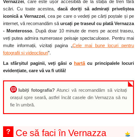
Vernazzei
, care este ușor accesibilă de la stația de tren fără
scări. Cu toate acestea,
dacă doriți să admirați priveliștea
iconică a Vernazzei
, cea pe care o vedeți pe cărți poștale și pe
internet, vă recomandăm să
urcați pe traseul cu plată Vernazza
- Monterosso
. După doar 10 minute de mers pe acest traseu,
veți putea admira numeroase peisaje spectaculoase. Pentru mai
multe informații, vizitați pagina „
Cele mai bune locuri pentru
fotografii și videoclipuri
”.
La sfârșitul paginii, veți găsi o
hartă
cu principalele locuri
evidențiate, care vă va fi utilă!
Iubiți fotografia?
Atunci vă recomandăm să vizitați
orașul spre seară, astfel încât casele din Vernazza să nu
fie în umbră.
?
Ce să faci în Vernazza