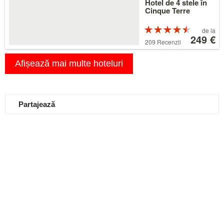
Hotel de 4 stele în
Cinque Terre
Preț
Evaluat
de la
cu 4.5 stele
de
249 €
209 Recenzii
din 5
la
249 €
Afișează mai multe hoteluri
Partajează