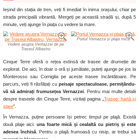
Ieșind din stația de tren, veți fi imediat în inima orașului, chiar pe
strada principală vibrantă. Mergeți pe această stradă și, după 5
minute, veți ajunge în piața cu vedere la mare.
Portul Vernazza și plaja mică
Vedere asupra Vernazzei de pe
Traseul Albastru
Cinque Terre oferă o rețea extinsă de trasee de drumeție de
explorat. De aici, în doar o oră și jumătate, puteți ajunge pe jos la
Monterosso sau Corniglia pe aceste trasee încântătoare. Pe
parcurs, veți fi răsfățați cu
peisaje spectaculoase, permițându-
vă să admirați frumusețea Vernazzei
. Pentru mai multe detalii
despre traseele din Cinque Terre, vizitați pagina „
Trasee: hartă și
stare
”.
În Vernazza, puține persoane își petrec timpul pe plajă. Există
două plaje aici:
una foarte mică și cealaltă cu pietriș și este
adesea închisă
. Pentru o plajă frumoasă cu nisip, ar trebui să