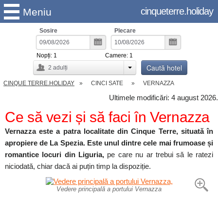
cinqueterre.holiday
Meniu
Sosire
Plecare
Nopți:
1
Camere:
1
Caută hotel
2
adulți
CINQUE TERRE.HOLIDAY
CINCI SATE
VERNAZZA
Ultimele modificări: 4 august 2026.
Ce să vezi și să faci în Vernazza
Vernazza este a patra localitate din Cinque Terre, situată în
apropiere de La Spezia. Este unul dintre cele mai frumoase și
romantice locuri din Liguria,
pe care nu ar trebui să le ratezi
niciodată, chiar dacă ai puțin timp la dispoziție.
Vedere principală a portului Vernazza