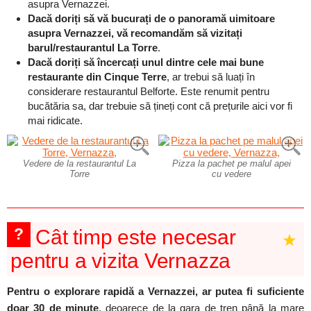
asupra Vernazzei.
Dacă doriți să vă bucurați de o panoramă uimitoare
asupra Vernazzei, vă recomandăm să vizitați
barul/restaurantul La Torre
.
Dacă doriți să încercați unul dintre cele mai bune
restaurante din Cinque Terre
, ar trebui să luați în
considerare restaurantul Belforte. Este renumit pentru
bucătăria sa, dar trebuie să țineți cont că prețurile aici vor fi
mai ridicate.
Vedere de la restaurantul La
Pizza la pachet pe malul apei
Torre
cu vedere
?
Cât timp este necesar
pentru a vizita Vernazza
Pentru o explorare rapidă a Vernazzei, ar putea fi suficiente
doar 30 de minute
, deoarece de la gara de tren până la mare