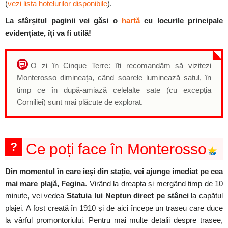
(
vezi lista hotelurilor disponibile
).
La sfârșitul paginii vei găsi o
hartă
cu locurile principale
evidențiate, îți va fi utilă!
O zi în Cinque Terre: îți recomandăm să vizitezi
Monterosso dimineața, când soarele luminează satul, în
timp ce în după-amiază celelalte sate (cu excepția
Corniliei) sunt mai plăcute de explorat.
?
Ce poți face în Monterosso
Din momentul în care ieși din stație, vei ajunge imediat pe cea
mai mare plajă, Fegina
. Virând la dreapta și mergând timp de 10
minute, vei vedea
Statuia lui Neptun direct pe stânci
la capătul
plajei. A fost creată în 1910 și de aici începe un traseu care duce
la vârful promontoriului. Pentru mai multe detalii despre trasee,