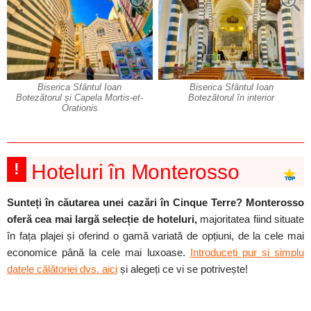
Biserica Sfântul Ioan
Biserica Sfântul Ioan
Botezătorul și Capela Mortis-et-
Botezătorul în interior
Orationis
!
Hoteluri în Monterosso
Sunteți în căutarea unei cazări în Cinque Terre? Monterosso
oferă cea mai largă selecție de hoteluri,
majoritatea fiind situate
în fața plajei și oferind o gamă variată de opțiuni, de la cele mai
economice până la cele mai luxoase.
Introduceți pur și simplu
datele călătoriei dvs. aici
și alegeți ce vi se potrivește!