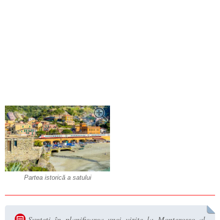
Partea istorică a satului
Sunteți în planificarea unei vizite la Monterosso al