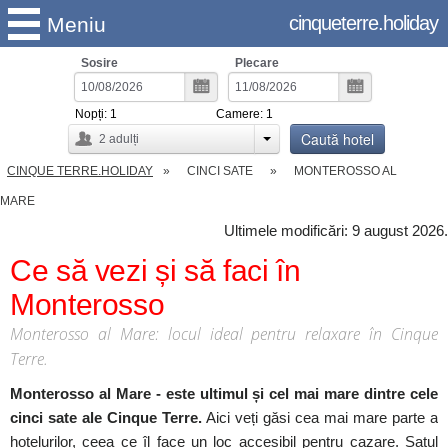
cinqueterre.holiday
Meniu
Sosire
Plecare
Nopți:
1
Camere:
1
Caută hotel
2
adulți
CINQUE TERRE.HOLIDAY
CINCI SATE
MONTEROSSO AL
MARE
Ultimele modificări: 9 august 2026.
Ce să vezi și să faci în
Monterosso
Monterosso al Mare: locul ideal pentru relaxare în Cinque
Terre.
Monterosso al Mare - este ultimul și cel mai mare dintre cele
cinci sate ale Cinque Terre.
Aici veți găsi cea mai mare parte a
hotelurilor, ceea ce îl face un loc accesibil pentru cazare. Satul