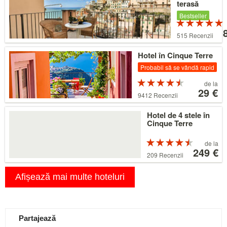
terasă
Bestseller
P
cu 5 stele din
515 Recenzii
5
l
8
Detalii
Hotel în Cinque Terre
Probabil să se vândă rapid
Preț
Evaluat
de la
cu 4.5 stele
de
29 €
9412 Recenzii
din 5
la
29 €
Detalii
Hotel de 4 stele în
Cinque Terre
Preț
Evaluat
de la
cu 4.5 stele
de
249 €
209 Recenzii
din 5
la
249 €
Afișează mai multe hoteluri
Partajează