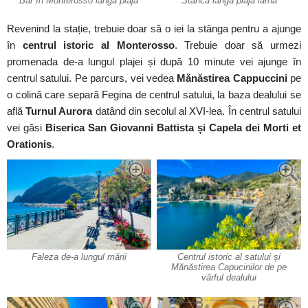
Bar în Monterosso lângă plajă
Stâncă lângă plajă iarna
Revenind la stație, trebuie doar să o iei la stânga pentru a ajunge
în
centrul istoric al Monterosso
. Trebuie doar să urmezi
promenada de-a lungul plajei și după 10 minute vei ajunge în
centrul satului. Pe parcurs, vei vedea
Mănăstirea Cappuccini
pe
o colină care separă Fegina de centrul satului, la baza dealului se
află
Turnul Aurora
datând din secolul al XVI-lea. În centrul satului
vei găsi
Biserica San Giovanni Battista și Capela dei Morti et
Orationis
.
Faleza de-a lungul mării
Centrul istoric al satului și
Mănăstirea Capucinilor de pe
vârful dealului