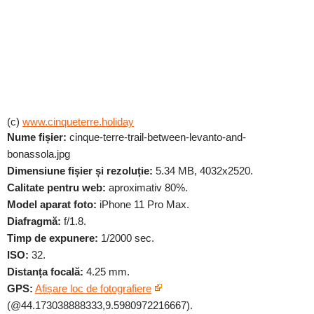
(c)
www.cinqueterre.holiday
Nume fișier:
cinque-terre-trail-between-levanto-and-
bonassola.jpg
Dimensiune fișier și rezoluție:
5.34 MB, 4032x2520.
Calitate pentru web:
aproximativ 80%.
Model aparat foto:
iPhone 11 Pro Max.
Diafragmă:
f/1.8.
Timp de expunere:
1/2000 sec.
ISO:
32.
Distanța focală:
4.25 mm.
GPS:
Afișare loc de fotografiere
(@44.173038888333,9.5980972216667).