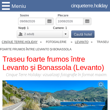
cinqueterre.holiday
Meniu
Sosire
Plecare
Nopți:
1
Camere:
1
Caută hotel
2
adulți
CINQUE TERRE.HOLIDAY
FOTOGALERIE
LEVANTO
TRASEU
FOARTE FRUMOS ÎNTRE LEVANTO ȘI BONASSOLA
Traseu foarte frumos între
Levanto și Bonassola (Levanto)
Cinque Terre Holiday: vizualizați fotografie în format maxim.