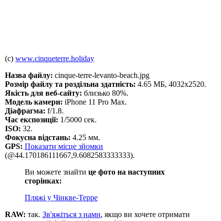
(c)
www.cinqueterre.holiday
Назва файлу:
cinque-terre-levanto-beach.jpg
Розмір файлу та роздільна здатність:
4.65 МБ, 4032x2520.
Якість для веб-сайту:
близько 80%.
Модель камери:
iPhone 11 Pro Max.
Діафрагма:
f/1.8.
Час експозиції:
1/5000 сек.
ISO:
32.
Фокусна відстань:
4.25 мм.
GPS:
Показати місце зйомки
(@44.170186111667,9.6082583333333).
Ви можете знайти
це фото на наступних
сторінках:
Пляжі у Чінкве-Терре
RAW:
так.
Зв'яжіться з нами
, якщо ви хочете отримати