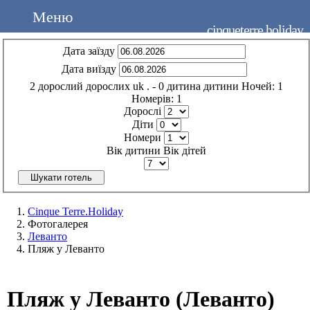
Меню
cinqueterre.holiday
Дата заїзду
Дата виїзду
2
дорослий
дорослих
uk
.
- 0
дитина
дитини
Ночей:
1
Номерів:
1
Дорослі
Діти
Номери
Вік дитини
Вік дітей
Шукати готель
Cinque Terre.Holiday
Фотогалерея
Леванто
Пляж у Леванто
Пляж у Леванто (Леванто)