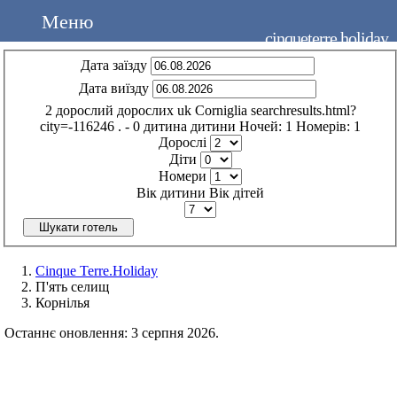
Меню
cinqueterre.holiday
Дата заїзду
Дата виїзду
2
дорослий
дорослих
uk
Corniglia
searchresults.html?
city=-116246
.
- 0
дитина
дитини
Ночей:
1
Номерів:
1
Дорослі
Діти
Номери
Вік дитини
Вік дітей
Шукати готель
Cinque Terre.Holiday
П'ять селищ
Корнілья
Останнє оновлення: 3 серпня 2026.