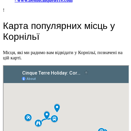
- www.bestofcinqueterre.com
!
Карта популярних місць у
Корнільї
Місця, які ми радимо вам відвідати у Корнільї, позначені на
цій карті.