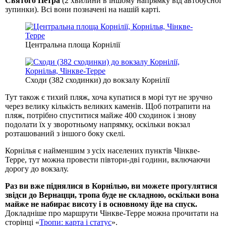
Святого Петра
(2 хвилини в іншому напрямку від автобусної
зупинки). Всі вони позначені на нашій карті.
Центральна площа Корнілії
Сходи (382 сходинки) до вокзалу Корнілії
Тут також є тихий пляж, хоча купатися в морі тут не зручно
через велику кількість великих каменів. Щоб потрапити на
пляж, потрібно спуститися майже 400 сходинок і знову
подолати їх у зворотньому напрямку, оскільки вокзал
розташований з іншого боку скелі.
Корнілья є найменшим з усіх населених пунктів Чінкве-
Терре, тут можна провести півтори-дві години, включаючи
дорогу до вокзалу.
Раз ви вже піднялися в Корнілью, ви можете прогулятися
звідси до Вернацци, тропа буде не складною, оскільки вона
майже не набирає висоту і в основному йде на спуск.
Докладніше про маршрути Чінкве-Терре можна прочитати на
сторінці «
Тропи: карта і статус
».