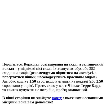
Перш за все,
Корнілья розташована на скелі, а залізничний
вокзал – у підніжжі цієї скелі
. Їх з'єднує автобус або 382
сходинки сходів (
рекомендуємо піднятися на автобусі, а
повертатися пішки, насолоджуючись красивим видом
).
Автобус коштує
1,50
євро, якщо купувати на вокзалі (або
2,50
євро, якщо у водія). Проте, якщо у вас є
Чінкве-Терре Кард
,
то квиток купувати не потрібно,
проїзд включений
.
В кінці сторінки ви знайдете
карту
з вказаними основними
місцями, вона вам допоможе!