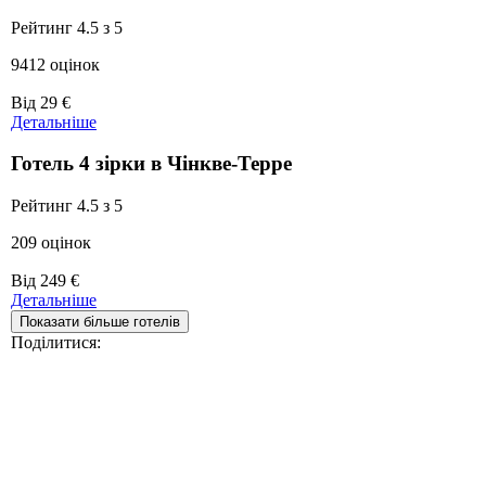
Рейтинг 4.5 з 5
9412 оцінок
Ціни
Від
29 €
від
Детальніше
29 €
Готель 4 зірки в Чінкве-Терре
Рейтинг 4.5 з 5
209 оцінок
Ціни
Від
249 €
від
Детальніше
249 €
Показати більше готелів
Поділитися: