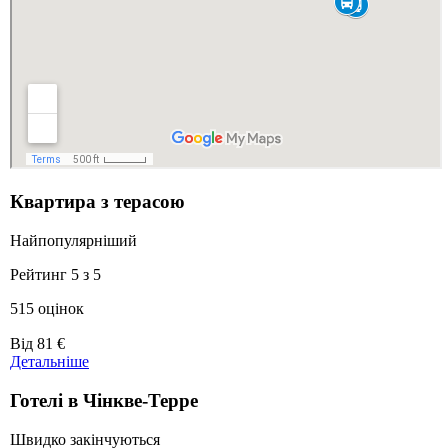
Квартира з терасою
Найпопулярніший
Рейтинг 5 з 5
515 оцінок
Ціни
Від
81 €
від
Детальніше
81 €
Готелі в Чінкве-Терре
Швидко закінчуються