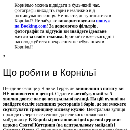
Корнілью можна відвідати в будь-який час,
фотографії виходять гарні незалежно від
розташування сонця. Не знаєте, де зупинитися в
Корнільї? Не забудьте
використовувати
пошук
на Booking.com
! За допомогою фільтрів,
фотографій та відгуків ви знайдете ідеальне
житло за своїм смаком.
Бронюйте вже сьогодні і
насолоджуйтеся прекрасним перебуванням в
Корнільї!
?
Що робити в Корнільї
Це єдине селище у Чінкве-Терре, де
вийшовши з потягу ви
НЕ опиняєтеся в центрі
. Сідаєте в
автобус, який за 5
хвилин довезе вас до центральної вулиці. На цій вулиці ви
знайдете безліч затишних ресторанів і барів, де ви зможете
скуштувати традиційну місцеву кухню
. Центральна вулиця
проходить через все селище до великого оглядового
майданчику.
В Корнільї розташовані дві красиві церкви:
церква Святої Катерини (на центральному майдані) і