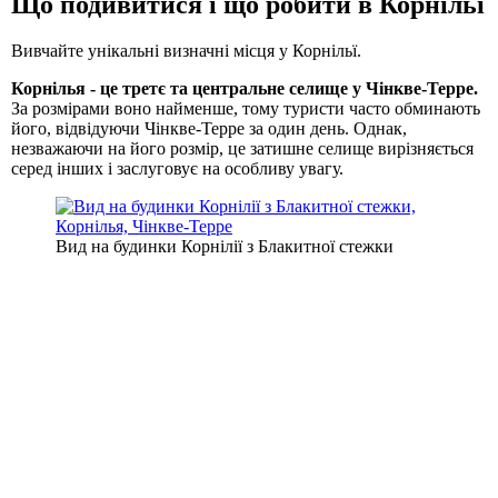
Що подивитися і що робити в Корнільї
Вивчайте унікальні визначні місця у Корнільї.
Корнілья - це третє та центральне селище у Чінкве-Терре.
За розмірами воно найменше, тому туристи часто обминають
його, відвідуючи Чінкве-Терре за один день. Однак,
незважаючи на його розмір, це затишне селище вирізняється
серед інших і заслуговує на особливу увагу.
Вид на будинки Корнілії з Блакитної стежки