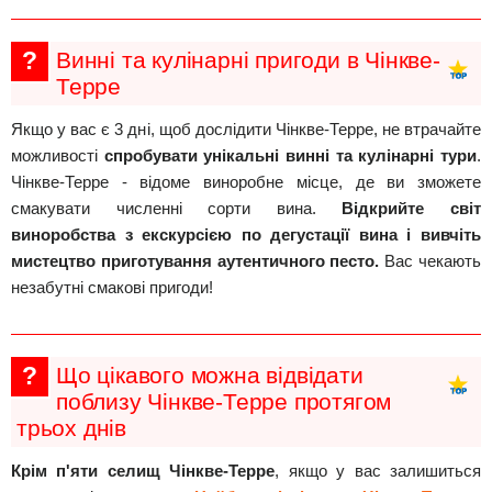
?
Винні та кулінарні пригоди в Чінкве-
Терре
Якщо у вас є 3 дні, щоб дослідити Чінкве-Терре, не втрачайте
можливості
спробувати унікальні винні та кулінарні тури
.
Чінкве-Терре - відоме виноробне місце, де ви зможете
смакувати численні сорти вина.
Відкрийте світ
виноробства з екскурсією по дегустації вина і вивчіть
мистецтво приготування аутентичного песто.
Вас чекають
незабутні смакові пригоди!
?
Що цікавого можна відвідати
поблизу Чінкве-Терре протягом
трьох днів
Крім п'яти селищ Чінкве-Терре
, якщо у вас залишиться