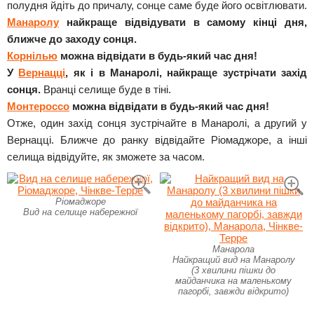
полудня йдіть до причалу, сонце саме буде його освітлювати.
Манаролу
найкраще відвідувати в самому кінці дня,
ближче до заходу сонця.
Корнілью
можна відвідати в будь-який час дня!
У
Вернацці
, як і в Манаролі, найкраще зустрічати захід
сонця.
Вранці селище буде в тіні.
Монтероссо
можна відвідати в будь-який час дня!
Отже, один захід сонця зустрічайте в Манаролі, а другий у
Вернацці. Ближче до ранку відвідайте Ріомаджоре, а інші
селища відвідуйте, як зможете за часом.
Ріомаджоре
Вид на селище набережної
Манарола
Найкращий вид на Манаролу
(3 хвилини пішки до
майданчика на маленькому
пагорбі, завжди відкрито)