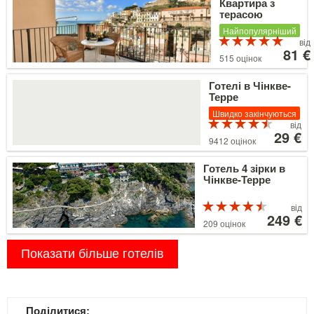
Квартира з
терасою
Найпопулярніший
Ціни
Рейт
від
5 з 5
від
81 €
515 оцінок
81 €
Детальніше
Готелі в Чінкве-
Терре
Швидко закінчуються
Ціни
Рейтин
від
4.5 з 5
від
29 €
9412 оцінок
29 €
Детальніше
Готель 4 зірки в
Чінкве-Терре
Ціни
Рейтинг
від
4.5 з 5
від
249 €
209 оцінок
249 €
Показати більше готелів
Поділитися: