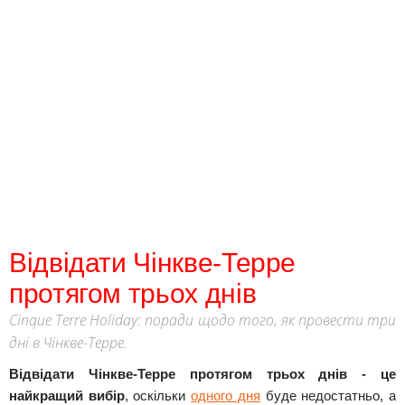
Відвідати Чінкве-Терре
протягом трьох днів
Cinque Terre Holiday: поради щодо того, як провести три
дні в Чінкве-Терре.
Відвідати Чінкве-Терре протягом трьох днів - це
найкращий вибір
, оскільки
одного дня
буде недостатньо, а