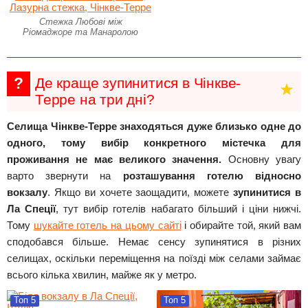
Стежка Любові між
Ріомаджоре та Манаролою
?
Де краще зупинитися в Чінкве-
Терре на три дні?
Селища Чінкве-Терре знаходяться дуже близько одне до
одного, тому вибір конкретного містечка для
проживання не має великого значення.
Основну увагу
варто звернути на
розташування готелю відносно
вокзалу
. Якщо ви хочете заощадити, можете
зупинитися в
Ла Спеції
, тут вибір готелів набагато більший і ціни нижчі.
Тому
шукайте готель на цьому сайті
і обирайте той, який вам
сподобався більше. Немає сенсу зупинятися в різних
селищах, оскільки переміщення на поїзді між селами займає
всього кілька хвилин, майже як у метро.
Топ 5
Топ 5