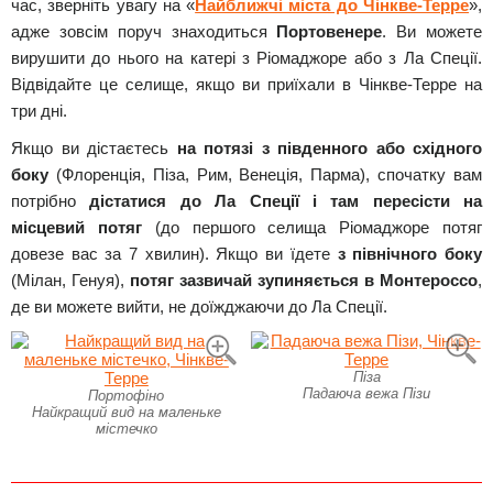
час, зверніть увагу на «
Найближчі міста до Чінкве-Терре
»,
адже зовсім поруч знаходиться
Портовенере
. Ви можете
вирушити до нього на катері з Ріомаджоре або з Ла Спеції.
Відвідайте це селище, якщо ви приїхали в Чінкве-Терре на
три дні.
Якщо ви дістаєтесь
на потязі з південного або східного
боку
(Флоренція, Піза, Рим, Венеція, Парма), спочатку вам
потрібно
дістатися до Ла Спеції і там пересісти на
місцевий потяг
(до першого селища Ріомаджоре потяг
довезе вас за 7 хвилин). Якщо ви їдете
з північного боку
(Мілан, Генуя),
потяг зазвичай зупиняється в Монтероссо
,
де ви можете вийти, не доїжджаючи до Ла Спеції.
Піза
Падаюча вежа Пізи
Портофіно
Найкращий вид на маленьке
містечко