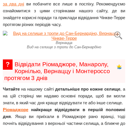
за два дні
ви побачите все лише в поспіху. Рекомендуємо
ознайомитися з цими сторінками нашого сайту, де ви
знайдете корисні поради та приклади відвідання Чінкве-Терре
протягом різних періодів часу.
Вернацца
Вид на селище з тропи до Сан-Бернардіно
?
Відвідати Ріомаджоре, Манаролу,
Корнілью, Вернаццу і Монтероссо
протягом 3 днів
Читайте
на нашому сайті
детальніше про кожне селище
, а
на цій сторінці ми надамо основні поради, щоб ви могли
знати, в який час дня краще відвідувати те або інше селище.
Ріомаджоре
найкраще відвідувати в першій половині
дня
. Якщо ви приїхали в Ріомаджоре рано вранці, тоді
почніть відвідування з верхньої частини селища, а ближче до