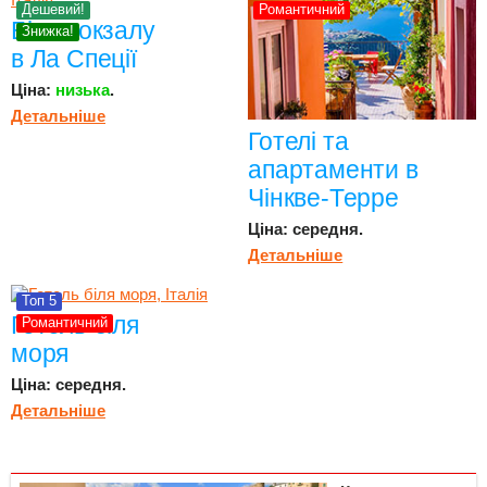
Дешевий!
Романтичний
Біля вокзалу
Знижка!
в Ла Спеції
Ціна:
низька
.
Детальніше
Готелі та
апартаменти в
Чінкве-Терре
Ціна: середня.
Детальніше
Топ 5
Готель біля
Романтичний
моря
Ціна: середня.
Детальніше
Детальніше