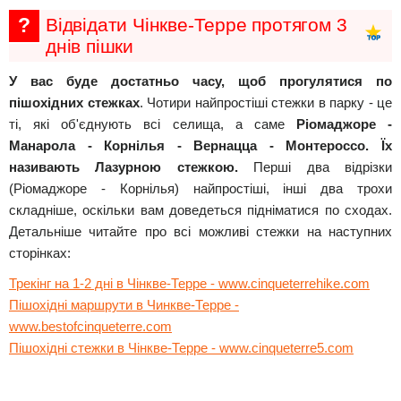
?
Відвідати Чінкве-Терре протягом 3
днів пішки
У вас буде достатньо часу, щоб прогулятися по
пішохідних стежках
. Чотири найпростіші стежки в парку - це
ті, які об'єднують всі селища, а саме
Ріомаджоре -
Манарола - Корнілья - Вернацца - Монтероссо. Їх
називають Лазурною стежкою.
Перші два відрізки
(Ріомаджоре - Корнілья) найпростіші, інші два трохи
складніше, оскільки вам доведеться підніматися по сходах.
Детальніше читайте про всі можливі стежки на наступних
сторінках:
Трекінг на 1-2 дні в Чінкве-Терре - www.cinqueterrehike.com
Пішохідні маршрути в Чинкве-Терре -
www.bestofcinqueterre.com
Пішохідні стежки в Чінкве-Терре - www.cinqueterre5.com