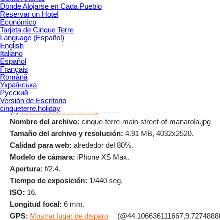
Dónde Alojarse en Cada Pueblo
Reservar un Hotel
Económico
Tarjeta de Cinque Terre
Language (Español)
English
Italiano
Español
Français
Română
Українська
Русский
Versión de Escritorio
cinqueterre.holiday
(c)
www.cinqueterre.holiday
Nombre del archivo:
cinque-terre-main-street-of-manarola.jpg
Tamaño del archivo y resolución:
4.91 MB, 4032x2520.
Calidad para web:
alrededor del 80%.
Modelo de cámara:
iPhone XS Max.
Apertura:
f/2.4.
Tiempo de exposición:
1/440 seg.
ISO:
16.
Longitud focal:
6 mm.
GPS:
Mostrar lugar de disparo
(@44.106636111667,9.7274888