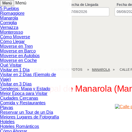
Menú
Menú
Fecha de Llegada
Fecha de
5 Pueblos
Riomaggiore
Manarola
Corniglia
Vernazza
Monterosso
Cómo Moverse
Cómo Llegar
Moverse en Tren
Moverse en Barco
Moverse en Autobús
Moverse en Coche
Qué Visitar
Visitar en 1 Día
CINQUE TERRE.HOLIDAY
GALERÍA DE FOTOS
MANAROLA
CALLE 
Visitar en 2 Días (Ejemplo de
Viaje)
Visitar en 3 Días
Calle principal de Manarola (Ma
Senderos: Mapa y Estado
Mejor Época para Visitar
Ciudades Cercanas
Comida y Restaurantes
Playas
Reservar un Tour de un Día
Mejores Lugares de Fotografía
Hoteles
Hoteles Románticos
Cómo Ahorrar