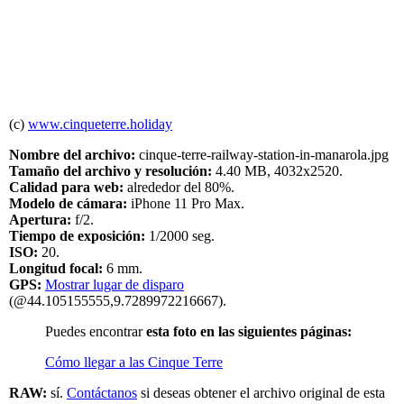
(c)
www.cinqueterre.holiday
Nombre del archivo:
cinque-terre-railway-station-in-manarola.jpg
Tamaño del archivo y resolución:
4.40 MB, 4032x2520.
Calidad para web:
alrededor del 80%.
Modelo de cámara:
iPhone 11 Pro Max.
Apertura:
f/2.
Tiempo de exposición:
1/2000 seg.
ISO:
20.
Longitud focal:
6 mm.
GPS:
Mostrar lugar de disparo
(@44.105155555,9.7289972216667).
Puedes encontrar
esta foto en las siguientes páginas:
Cómo llegar a las Cinque Terre
RAW:
sí.
Contáctanos
si deseas obtener el archivo original de esta