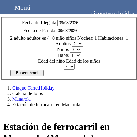
Menú
cinqueterre.holiday
Fecha de Llegada
Fecha de Partida
2
adulto
adultos
es
/
- 0
niño
niños
Noches:
1
Habitaciones:
1
Adultos
Niños
Habts
Edad del niño
Edad de los niños
Buscar hotel
Cinque Terre.Holiday
Galería de fotos
Manarola
Estación de ferrocarril en Manarola
Estación de ferrocarril en