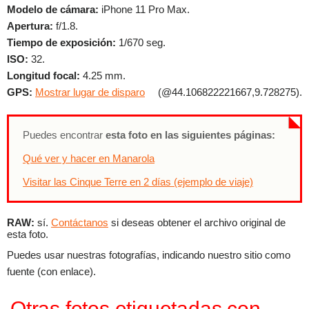
Modelo de cámara:
iPhone 11 Pro Max.
Apertura:
f/1.8.
Tiempo de exposición:
1/670 seg.
ISO:
32.
Longitud focal:
4.25 mm.
GPS:
Mostrar lugar de disparo
(@44.106822221667,9.728275).
Puedes encontrar
esta foto en las siguientes páginas:
Qué ver y hacer en Manarola
Visitar las Cinque Terre en 2 días (ejemplo de viaje)
RAW:
sí.
Contáctanos
si deseas obtener el archivo original de
esta foto.
Puedes usar nuestras fotografías, indicando nuestro sitio como
fuente (con enlace).
Otras fotos etiquetadas con