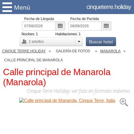
cinqueterre.holiday
Menú
Fecha de Llegada
Fecha de Partida
Noches:
1
Habitaciones:
1
Buscar hotel
2
adultos
CINQUE TERRE.HOLIDAY
GALERÍA DE FOTOS
MANAROLA
CALLE PRINCIPAL DE MANAROLA
Calle principal de Manarola
(Manarola)
Cinque Terre Holiday: ver foto en formato máximo.