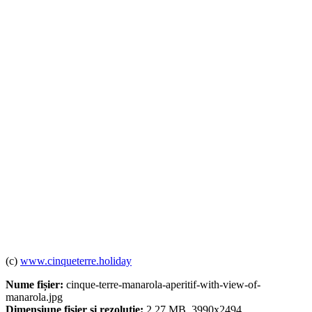
(c)
www.cinqueterre.holiday
Nume fișier:
cinque-terre-manarola-aperitif-with-view-of-
manarola.jpg
Dimensiune fișier și rezoluție:
2.27 MB, 3990x2494.