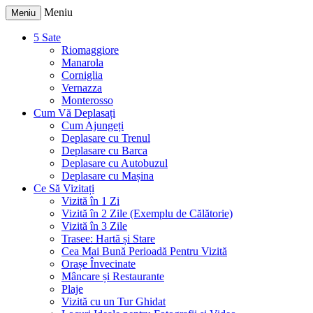
Meniu
Meniu
5 Sate
Riomaggiore
Manarola
Corniglia
Vernazza
Monterosso
Cum Vă Deplasați
Cum Ajungeți
Deplasare cu Trenul
Deplasare cu Barca
Deplasare cu Autobuzul
Deplasare cu Mașina
Ce Să Vizitați
Vizită în 1 Zi
Vizită în 2 Zile (Exemplu de Călătorie)
Vizită în 3 Zile
Trasee: Hartă și Stare
Cea Mai Bună Perioadă Pentru Vizită
Orașe Învecinate
Mâncare și Restaurante
Plaje
Vizită cu un Tur Ghidat