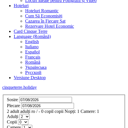
Locuri Ideale pentru Fotografii și Video
Hoteluri
Hoteluri Romantic
Cum Să Economisiți
Cazarea în Fiecare Sat
Rezervare Hotel Economic
Card Cinque Terre
Language (Română)
English
Italiano
Español
Français
Română
Українська
Русский
Versiune Desktop
cinqueterre.holiday
Sosire
Plecare
2
adult
adulți
ro
/
- 0
copil
copii
Nopți:
1
Camere:
1
Adulți
Copii
Camere