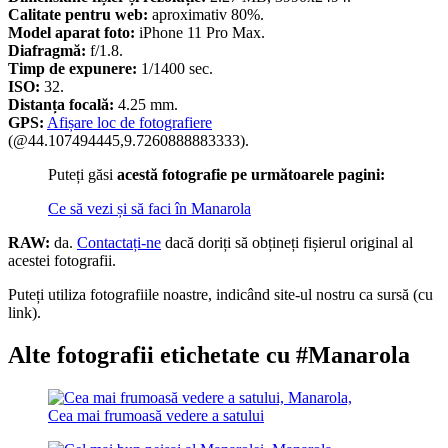
Calitate pentru web:
aproximativ 80%.
Model aparat foto:
iPhone 11 Pro Max.
Diafragmă:
f/1.8.
Timp de expunere:
1/1400 sec.
ISO:
32.
Distanța focală:
4.25 mm.
GPS:
Afișare loc de fotografiere
(@44.107494445,9.7260888883333).
Puteți găsi
acestă fotografie pe următoarele pagini:
Ce să vezi și să faci în Manarola
RAW:
da.
Contactați-ne
dacă doriți să obțineți fișierul original al
acestei fotografii.
Puteți utiliza fotografiile noastre, indicând site-ul nostru ca sursă (cu
link).
Alte fotografii etichetate cu #Manarola
Cea mai frumoasă vedere a satului