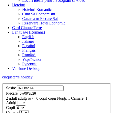
Locuri Ideale pentru Fotografii și Video
Hoteluri
Hoteluri Romantic
Cum Să Economisiți
Cazarea în Fiecare Sat
Rezervare Hotel Economic
Card Cinque Terre
Language (Română)
English
Italiano
Español
Français
Română
Українська
Русский
Versiune Desktop
cinqueterre.holiday
Sosire
Plecare
2
adult
adulți
ro
/
- 0
copil
copii
Nopți:
1
Camere:
1
Adulți
Copii
Camere