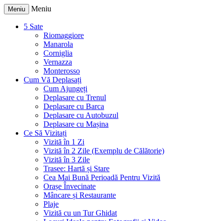
Meniu
Meniu
5 Sate
Riomaggiore
Manarola
Corniglia
Vernazza
Monterosso
Cum Vă Deplasați
Cum Ajungeți
Deplasare cu Trenul
Deplasare cu Barca
Deplasare cu Autobuzul
Deplasare cu Mașina
Ce Să Vizitați
Vizită în 1 Zi
Vizită în 2 Zile (Exemplu de Călătorie)
Vizită în 3 Zile
Trasee: Hartă și Stare
Cea Mai Bună Perioadă Pentru Vizită
Orașe Învecinate
Mâncare și Restaurante
Plaje
Vizită cu un Tur Ghidat