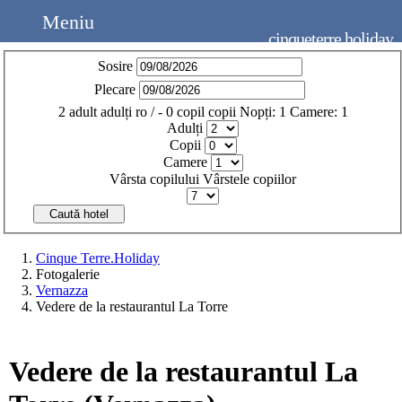
Meniu
cinqueterre.holiday
Sosire
Plecare
2
adult
adulți
ro
/
- 0
copil
copii
Nopți:
1
Camere:
1
Adulți
Copii
Camere
Vârsta copilului
Vârstele copiilor
Caută hotel
Cinque Terre.Holiday
Fotogalerie
Vernazza
Vedere de la restaurantul La Torre
Vedere de la restaurantul La