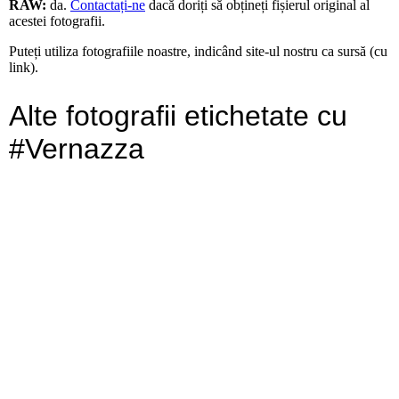
RAW:
da.
Contactați-ne
dacă doriți să obțineți fișierul original al
acestei fotografii.
Puteți utiliza fotografiile noastre, indicând site-ul nostru ca sursă (cu
link).
Alte fotografii etichetate cu
#Vernazza