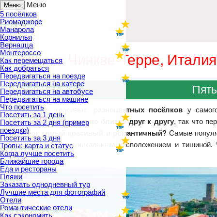
Меню
Меню
5 посёлков
Риомаджоре
Манарола
Корнилья
Вернацца
Монтероссо
Отдых в Чинкве-Терре, Италия
Как перемещаться
Как добраться
Передвигаться на поезде
Передвигаться на катере
Пять
Передвигаться на автобусе
Передвигаться на машине
Что посетить
Пять
очень красивых,
разноцветных посёлков
у самог
Посетить за 1 день
расположены довольно близко друг к другу
, так что п
Посетить за 2 дня (пример
поездки)
поселок самый красивый и романтичный?
Самые популя
Посетить за 3 дня
остальных своим уникальным расположением и тишиной. Ч
Тропы: карта и статус
Когда лучше посетить
песчаного пляжа.
Ближайшие города
Еда и рестораны
Топ
Пляжи
Заказать однодневный тур
Популярно
Лучшие места для фотографий
Романтика
Отели
Романтические отели
Как сэкономить