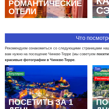
К
РОМАНТИЧЕСКИЕ
С
ОТЕЛИ
Что посмотр
Рекомендуем ознакомиться со следующими страницами наше
вам нужно на посещение Чинкве-Терре (мы советуем
посети
красивые фотографии в Чинкве-Терре
.
Топ
Топ
Популярно
Популяр
Рекоменд
ПОСЕТИТЬ ЗА 1
ПО