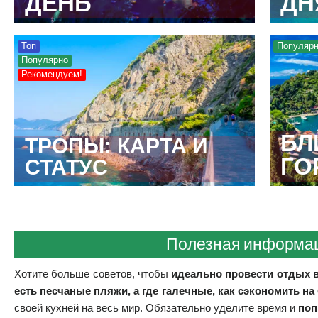
ДЕНЬ
ДН
Топ
Популяр
Популярно
Рекомендуем!
БЛ
ТРОПЫ: КАРТА И
ГО
СТАТУС
Полезная информац
Хотите больше советов, чтобы
идеально провести отдых 
КОГДА ЛУЧШЕ
есть песчаные пляжи, а где галечные, как сэкономить на
своей кухней на весь мир. Обязательно уделите время и
поп