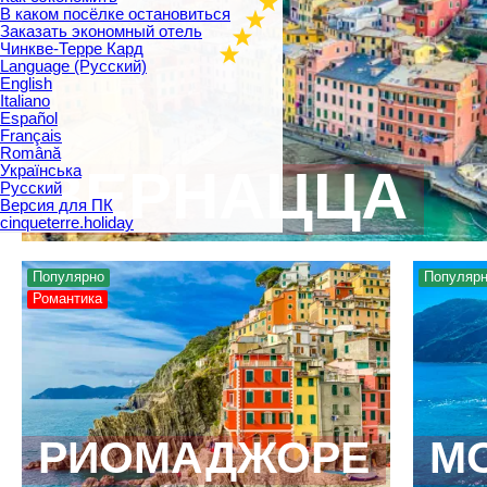
В каком посёлке остановиться
Заказать экономный отель
Чинкве-Терре Кард
Language (Русский)
English
Italiano
Español
Français
Română
ВЕРНАЦЦА
Українська
Русский
Версия для ПК
cinqueterre.holiday
Популярно
Популяр
Романтика
РИОМАДЖОРЕ
М