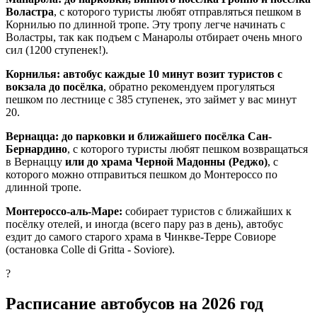
Воластра
, с которого туристы любят отправляться пешком в
Корнилью по длинной тропе. Эту тропу легче начинать с
Воластры, так как подъем с Манаролы отбирает очень много
сил (1200 ступенек!).
Корнилья: автобус каждые 10 минут возит туристов с
вокзала до посёлка
, обратно рекомендуем прогуляться
пешком по лестнице с 385 ступенек, это займет у вас минут
20.
Вернацца: до парковки и ближайшего посёлка Сан-
Бернардино
, с которого туристы любят пешком возвращаться
в Вернаццу
или до храма Черной Мадонны (Реджо)
, с
которого можно отправиться пешком до Монтероссо по
длинной тропе.
Монтероссо-аль-Маре:
собирает туристов с ближайших к
посёлку отелей, и иногда (всего пару раз в день), автобус
ездит до самого старого храма в Чинкве-Терре Совиоре
(остановка Colle di Gritta - Soviore).
?
Расписание автобусов на 2026 год