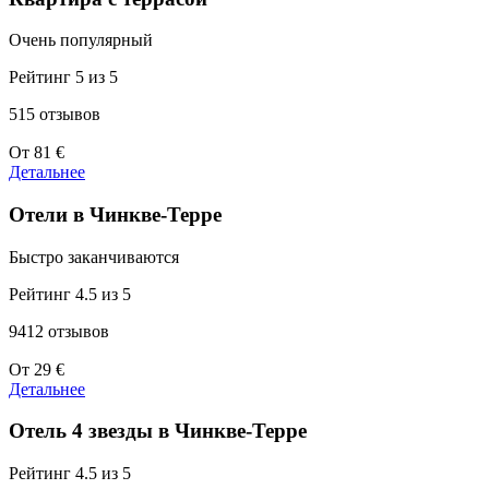
Очень популярный
Рейтинг 5 из 5
515 отзывов
Цены
От
81 €
от
Детальнее
81 €
Отели в Чинкве-Терре
Быстро заканчиваются
Рейтинг 4.5 из 5
9412 отзывов
Цены
От
29 €
от
Детальнее
29 €
Отель 4 звезды в Чинкве-Терре
Рейтинг 4.5 из 5