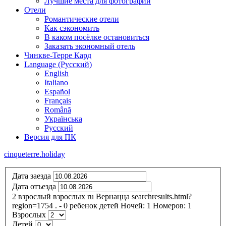
Лучшие места для фотографий
Отели
Романтические отели
Как сэкономить
В каком посёлке остановиться
Заказать экономный отель
Чинкве-Терре Кард
Language (Русский)
English
Italiano
Español
Français
Română
Українська
Русский
Версия для ПК
cinqueterre.holiday
Дата заезда
Дата отъезда
2
взрослый
взрослых
ru
Вернацца
searchresults.html?
region=1754
.
- 0
ребенок
детей
Ночей:
1
Номеров:
1
Взрослых
Детей