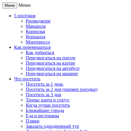
Меню
Меню
5 посёлков
Риомаджоре
Манарола
Корнилья
Вернацца
Монтероссо
Как перемещаться
Как добраться
Передвигаться на поезде
Передвигаться на катере
Передвигаться на автобусе
Передвигаться на машине
Что посетить
Посетить за 1 день
Посетить за 2 дня (пример поездки)
Посетить за 3 дня
Тропы: карта и статус
Когда лучше посетить
Ближайшие города
Еда и рестораны
Пляжи
Заказать однодневный тур