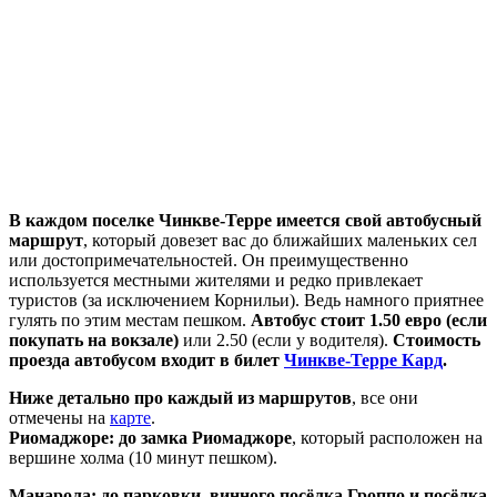
В каждом поселке Чинкве-Терре имеется свой автобусный
маршрут
, который довезет вас до ближайших маленьких сел
или достопримечательностей. Он преимущественно
используется местными жителями и редко привлекает
туристов (за исключением Корнильи). Ведь намного приятнее
гулять по этим местам пешком.
Автобус стоит 1.50 евро (если
покупать на вокзале)
или 2.50 (если у водителя).
Стоимость
проезда автобусом входит в билет
Чинкве-Терре Кард
.
Ниже детально про каждый из маршрутов
, все они
отмечены на
карте
.
Риомаджоре: до замка Риомаджоре
, который расположен на
вершине холма (10 минут пешком).
Манарола: до парковки, винного посёлка Гроппо и посёлка