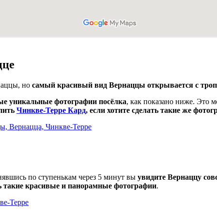
цце
наццы, но
самый красивый вид Вернаццы открывается с троп
ые уникальные фотографии посёлка
, как показано ниже. Это 
пить
Чинкве-Терре Кард
, если хотите сделать такие же фото
днявшись по ступенькам через 5 минут вы
увидите Вернаццу совс
ь такие красивые и панорамные фотографии
.