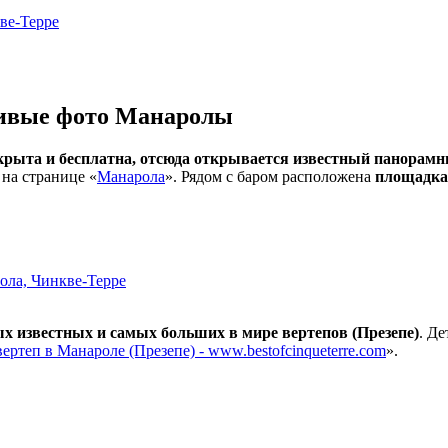
сивые фото Манаролы
ткрыта и бесплатна, отсюда открывается известный панорам
 на странице «
Манарола
». Рядом с баром расположена
площадка,
ых известных и самых больших в мире вертепов (Презепе)
. Д
ертеп в Манароле (Презепе) - www.bestofcinqueterre.com
».