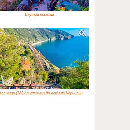
Внутри посёлка
естница (382 ступеньки) до вокзала Корнильи