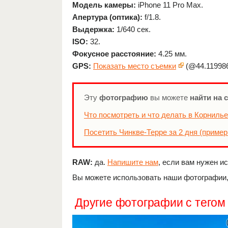
Модель камеры:
iPhone 11 Pro Max.
Апертура (оптика):
f/1.8.
Выдержка:
1/640 сек.
ISO:
32.
Фокусное расстояние:
4.25 мм.
GPS:
Показать место съемки
(@44.119986
Эту
фотографию
вы можете
найти на 
Что посмотреть и что делать в Корнилье
Посетить Чинкве-Терре за 2 дня (пример
RAW:
да.
Напишите нам
, если вам нужен и
Вы можете использовать наши фотографии, 
Другие фотографии с тегом