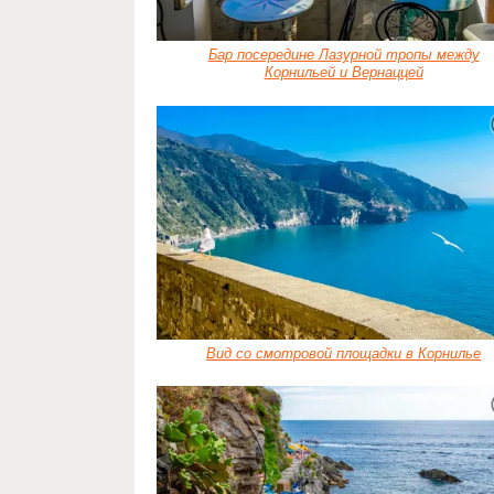
Бар посередине Лазурной тропы между
Корнильей и Вернаццей
Вид со смотровой площадки в Корнилье