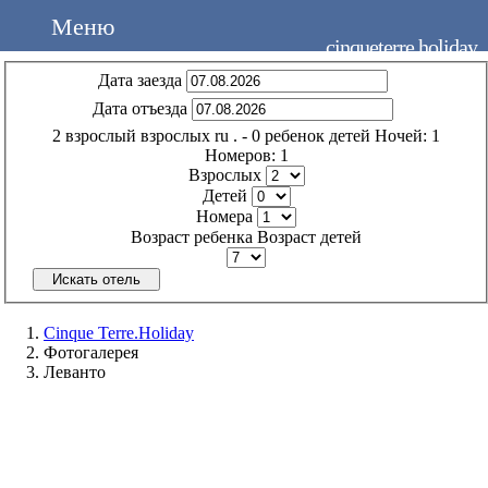
Меню
cinqueterre.holiday
Дата заезда
Дата отъезда
2
взрослый
взрослых
ru
.
- 0
ребенок
детей
Ночей:
1
Номеров:
1
Взрослых
Детей
Номера
Возраст ребенка
Возраст детей
Искать отель
Cinque Terre.Holiday
Фотогалерея
Леванто