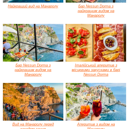
Найкращий вид на Манаролу
Бар Nessun Dorma з
найкращим видом на
Манаролу
Бар Nessun Dorma з
Італійський аперитив з
найкращим видом на
місцевими закусками в барі
Манаролу
Nessun Dorma
Вид на Манаролу перед
Аперитив з видом на
заходом сонця
Манаролу