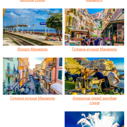
Вокзал Манароли
Головна вулиця Манароли
Головна вулиця Манароли
Аперитив перед заходом
сонця