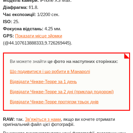
Модель камери:
iPhone XS Max.
Діафрагма:
f/1.8.
Час експозиції:
1/2200 сек.
ISO:
25.
Фокусна відстань:
4.25 мм.
GPS:
Показати місце зйомки
(@44.107613888333,9.726269445).
Ви можете знайти
це фото на наступних сторінках:
Що подивитися і що робити в Манаролі
Відвідати Чінкве-Терре за 1 день
Відвідати Чінкве-Терре за 2 дні (приклад подорожі)
Відвідати Чінкве-Терре протягом трьох днів
RAW:
так.
Зв'яжіться з нами
, якщо ви хочете отримати
оригінальний файл цієї фотографії.