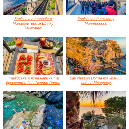
Залізнична станція в
Залізничний вокзал у
Манаролі, вид зі Шляху
Монтероссо
Закоханих
Італійська м'ясна нарізка та
Бар Nessun Dorma та кращий
брускети в барі Nessun Dorma
вид на Манаролу