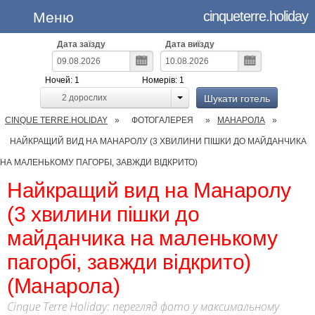
cinqueterre.holiday
Меню
Дата заїзду
Дата виїзду
Ночей:
1
Номерів:
1
Шукати готель
2
дорослих
CINQUE TERRE.HOLIDAY
ФОТОГАЛЕРЕЯ
МАНАРОЛА
НАЙКРАЩИЙ ВИД НА МАНАРОЛУ (3 ХВИЛИНИ ПІШКИ ДО МАЙДАНЧИКА
НА МАЛЕНЬКОМУ ПАГОРБІ, ЗАВЖДИ ВІДКРИТО)
Найкращий вид на Манаролу
(3 хвилини пішки до
майданчика на маленькому
пагорбі, завжди відкрито)
(Манарола)
Cinque Terre Holiday: перегляд фото у максимальному