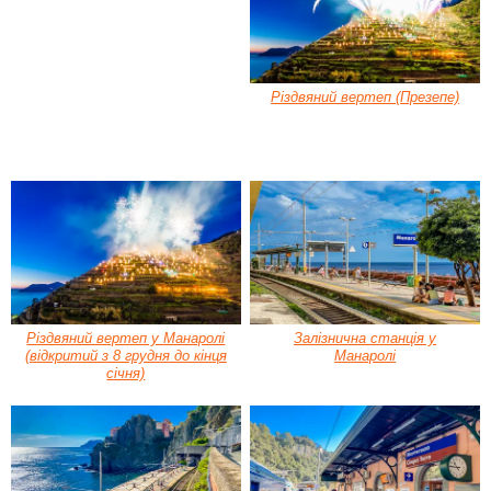
Різдвяний вертеп (Презепе)
Різдвяний вертеп у Манаролі
Залізнична станція у
(відкритий з 8 грудня до кінця
Манаролі
січня)