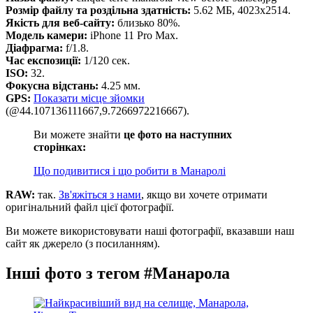
Розмір файлу та роздільна здатність:
5.62 МБ, 4023x2514.
Якість для веб-сайту:
близько 80%.
Модель камери:
iPhone 11 Pro Max.
Діафрагма:
f/1.8.
Час експозиції:
1/120 сек.
ISO:
32.
Фокусна відстань:
4.25 мм.
GPS:
Показати місце зйомки
(@44.107136111667,9.7266972216667).
Ви можете знайти
це фото на наступних
сторінках:
Що подивитися і що робити в Манаролі
RAW:
так.
Зв'яжіться з нами
, якщо ви хочете отримати
оригінальний файл цієї фотографії.
Ви можете використовувати наші фотографії, вказавши наш
сайт як джерело (з посиланням).
Інші фото з тегом #Манарола