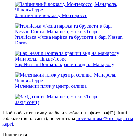
Залізничний вокзал у Монтероссо
Італійська м'ясна нарізка та брускети в барі Nessun
Dorma
Бар Nessun Dorma та кращий вид на Манаролу
Маленький пляж у центрі селища
Захід сонця
Щоб побачити точку, де були зроблені ці фотографії (і інші
зображення на сайті), перейдіть за
посиланням Фотографії на
карті
.
Поділитися: