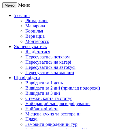
Меню
Меню
5 селищ
Ріомаджоре
Манарола
Корнілья
Вернацца
Монтероссо
Як пересуватись
Як дістатися
Пересуватись потягом
Пересуватись на катері
Пересуватись на автобусі
Пересуватись на машині
Що відвідати
Відвідати за 1 день
Відвідати за 2 дні (приклад подорожі)
Відвідати за 3 дні
Стежки: карта та статус
Найкращий час для відвідування
Найближчі міста
Місцева кухня та ресторани
Пляжі
Замовити одноденний тур