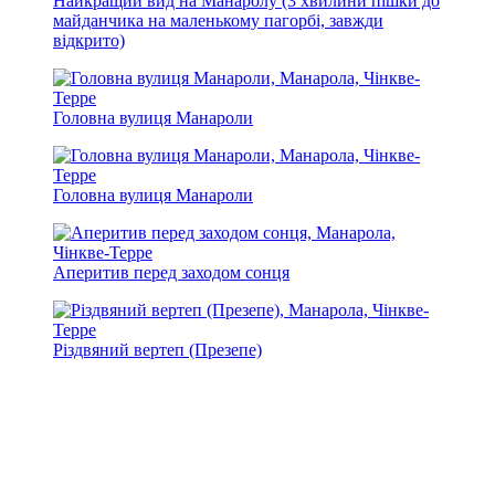
Найкращий вид на Манаролу (3 хвилини пішки до
майданчика на маленькому пагорбі, завжди
відкрито)
Головна вулиця Манароли
Головна вулиця Манароли
Аперитив перед заходом сонця
Різдвяний вертеп (Презепе)