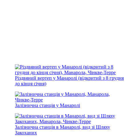
Різдвяний вертеп у Манаролі (відкритий з 8 грудня
до кінця січня)
Залізнична станція у Манаролі
Залізнична станція в Манаролі, вид зі Шляху
Закоханих