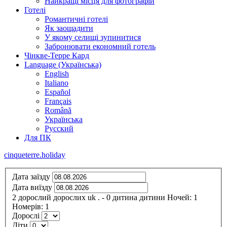
Найкращі місця для фотографій
Готелі
Романтичні готелі
Як заощадити
У якому селищі зупинитися
Забронювати економний готель
Чінкве-Терре Кард
Language (Українська)
English
Italiano
Español
Français
Română
Українська
Русский
Для ПК
cinqueterre.holiday
Дата заїзду
Дата виїзду
2
дорослий
дорослих
uk
.
- 0
дитина
дитини
Ночей:
1
Номерів:
1
Дорослі
Діти