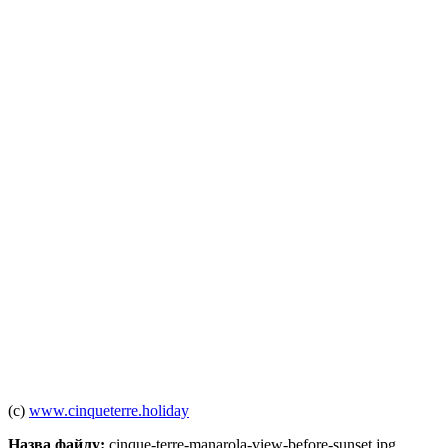
(c)
www.cinqueterre.holiday
Назва файлу:
cinque-terre-manarola-view-before-sunset.jpg