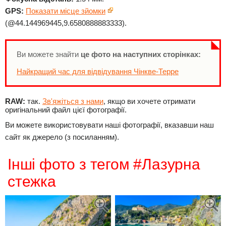
GPS:
Показати місце зйомки
(@44.144969445,9.6580888883333).
Ви можете знайти
це фото на наступних сторінках:
Найкращий час для відвідування Чінкве-Терре
RAW:
так.
Зв'яжіться з нами
, якщо ви хочете отримати
оригінальний файл цієї фотографії.
Ви можете використовувати наші фотографії, вказавши наш
сайт як джерело (з посиланням).
Інші фото з тегом #Лазурна
стежка