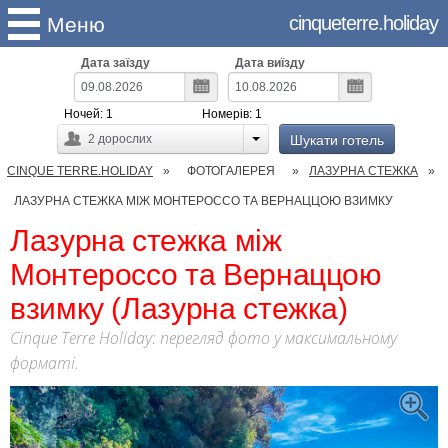
cinqueterre.holiday
Меню
Дата заїзду
Дата виїзду
Ночей:
1
Номерів:
1
Шукати готель
2
дорослих
CINQUE TERRE.HOLIDAY
ФОТОГАЛЕРЕЯ
ЛАЗУРНА СТЕЖКА
ЛАЗУРНА СТЕЖКА МІЖ МОНТЕРОССО ТА ВЕРНАЦЦОЮ ВЗИМКУ
Лазурна стежка між
Монтероссо та Вернаццою
взимку (Лазурна стежка)
Cinque Terre Holiday: перегляд фото у максимальному
форматі.