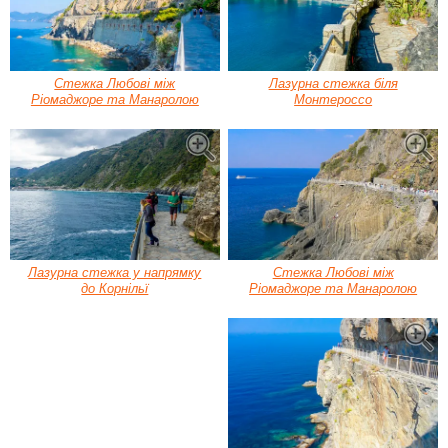
Стежка Любові між
Лазурна стежка біля
Ріомаджоре та Манаролою
Монтероссо
Лазурна стежка у напрямку
Стежка Любові між
до Корнільї
Ріомаджоре та Манаролою