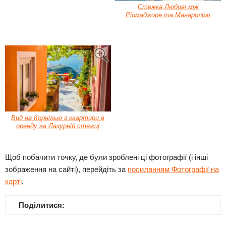
Стежка Любові між
Ріомаджоре та Манаролою
Вид на Корнілью з квартири в
оренду на Лазурній стежці
Щоб побачити точку, де були зроблені ці фотографії (і інші
зображення на сайті), перейдіть за
посиланням Фотографії на
карті
.
Поділитися: