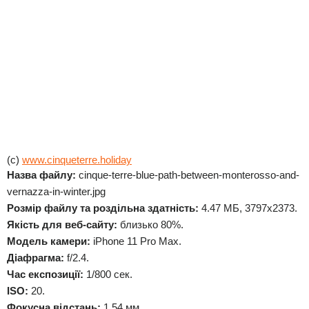
(c)
www.cinqueterre.holiday
Назва файлу:
cinque-terre-blue-path-between-monterosso-and-
vernazza-in-winter.jpg
Розмір файлу та роздільна здатність:
4.47 МБ, 3797x2373.
Якість для веб-сайту:
близько 80%.
Модель камери:
iPhone 11 Pro Max.
Діафрагма:
f/2.4.
Час експозиції:
1/800 сек.
ISO:
20.
Фокусна відстань:
1.54 мм.