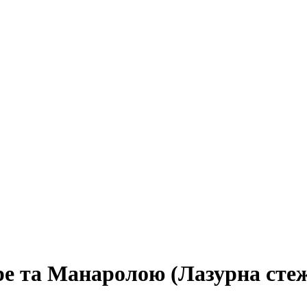
е та Манаролою (Лазурна сте