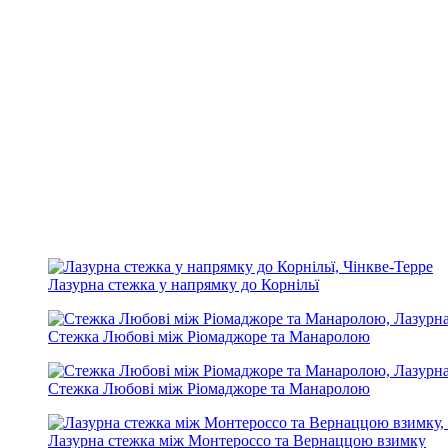
Лазурна стежка у напрямку до Корнільї
Стежка Любові між Ріомаджоре та Манаролою
Стежка Любові між Ріомаджоре та Манаролою
Лазурна стежка між Монтероссо та Вернаццою взимку