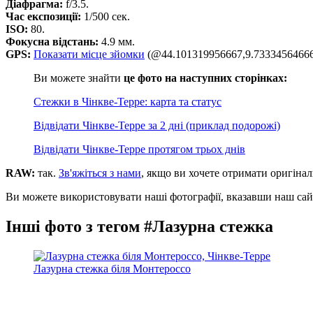
Діафрагма:
f/3.5.
Час експозиції:
1/500 сек.
ISO:
80.
Фокусна відстань:
4.9 мм.
GPS:
Показати місце зйомки
(@44.101319956667,9.73334564666
Ви можете знайти
це фото на наступних сторінках:
Стежки в Чінкве-Терре: карта та статус
Відвідати Чінкве-Терре за 2 дні (приклад подорожі)
Відвідати Чінкве-Терре протягом трьох днів
RAW:
так.
Зв'яжіться з нами
, якщо ви хочете отримати оригінал
Ви можете використовувати наші фотографії, вказавши наш сайт
Інші фото з тегом #Лазурна стежка
Лазурна стежка біля Монтероссо