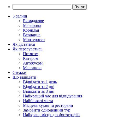
5 селищ
Ріомаджоре
Манарола
Корнілья
Вернацца
Монтероссо
Як дістатися
Як пересуватись
Потягом
Катером
Автобусом
Машиною
Стежки
Що відвідати
Відвідати за 1 день
Відвідати за 2 дні
Відвідати за 3 дні
Найкращий час для відвідування
Найближчі міста
Місцева кухня та ресторани
Замовити одноденний тур
Найкращі місця для фотографій