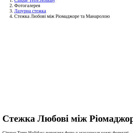
Cinque Terre.Holiday
Фотогалерея
Лазурна стежка
Стежка Любові між Ріомаджоре та Манаролою
Стежка Любові між Ріомаджор
Cinque Terre Holiday: перегляд фото у максимальному форматі.