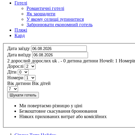
Готелі
Романтичні готелі
Як заощадити
У якому селищі зупинитися
Забронювати економний готель
Пляжі
Кард
Дата заїзду
Дата виїзду
2
дорослий
дорослих
uk
.
- 0
дитина
дитини
Ночей:
1
Номерів
Дорослі
Діти
Номери
Вік дитини
Вік дітей
Шукати готель
Ми повертаємо різницю у ціні
Безкоштовне скасування бронювання
Ніяких прихованих витрат або комісійних