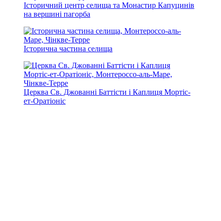
Історичний центр селища та Монастир Капуцинів
на вершині пагорба
Історична частина селища
Церква Св. Джованні Баттісти і Каплиця Мортіс-
ет-Оратіоніс