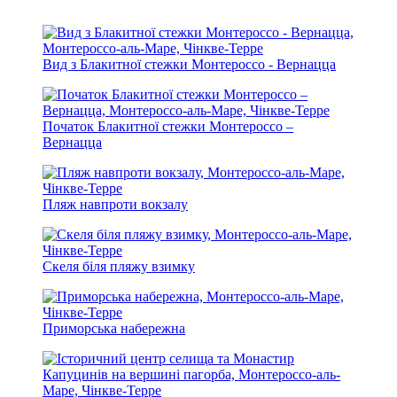
Вид з Блакитної стежки Монтероссо - Вернацца
Початок Блакитної стежки Монтероссо –
Вернацца
Пляж навпроти вокзалу
Скеля біля пляжу взимку
Приморська набережна