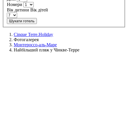
Номери
Вік дитини
Вік дітей
Шукати готель
Cinque Terre.Holiday
Фотогалерея
Монтероссо-аль-Маре
Найбільший пляж у Чінкве-Терре