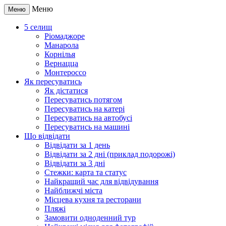
Меню
Меню
5 селищ
Ріомаджоре
Манарола
Корнілья
Вернацца
Монтероссо
Як пересуватись
Як дістатися
Пересуватись потягом
Пересуватись на катері
Пересуватись на автобусі
Пересуватись на машині
Що відвідати
Відвідати за 1 день
Відвідати за 2 дні (приклад подорожі)
Відвідати за 3 дні
Стежки: карта та статус
Найкращий час для відвідування
Найближчі міста
Місцева кухня та ресторани
Пляжі
Замовити одноденний тур