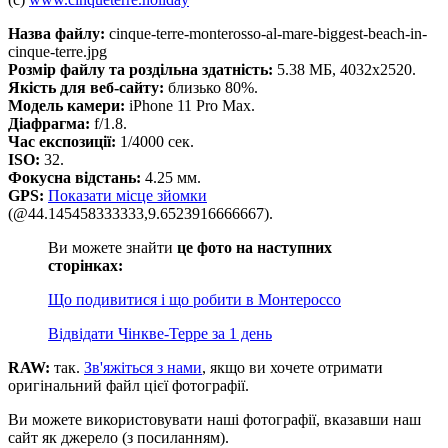
Назва файлу:
cinque-terre-monterosso-al-mare-biggest-beach-in-
cinque-terre.jpg
Розмір файлу та роздільна здатність:
5.38 МБ, 4032x2520.
Якість для веб-сайту:
близько 80%.
Модель камери:
iPhone 11 Pro Max.
Діафрагма:
f/1.8.
Час експозиції:
1/4000 сек.
ISO:
32.
Фокусна відстань:
4.25 мм.
GPS:
Показати місце зйомки
(@44.145458333333,9.6523916666667).
Ви можете знайти
це фото на наступних
сторінках:
Що подивитися і що робити в Монтероссо
Відвідати Чінкве-Терре за 1 день
RAW:
так.
Зв'яжіться з нами
, якщо ви хочете отримати
оригінальний файл цієї фотографії.
Ви можете використовувати наші фотографії, вказавши наш
сайт як джерело (з посиланням).