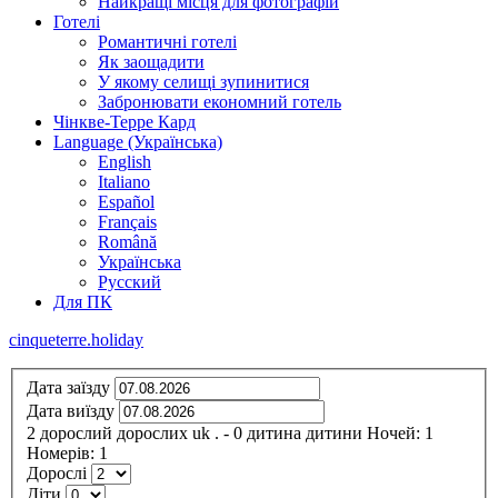
Найкращі місця для фотографій
Готелі
Романтичні готелі
Як заощадити
У якому селищі зупинитися
Забронювати економний готель
Чінкве-Терре Кард
Language (Українська)
English
Italiano
Español
Français
Română
Українська
Русский
Для ПК
cinqueterre.holiday
Дата заїзду
Дата виїзду
2
дорослий
дорослих
uk
.
- 0
дитина
дитини
Ночей:
1
Номерів:
1
Дорослі
Діти