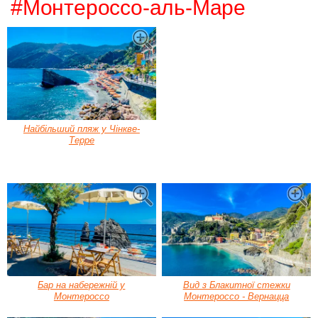
#Монтероссо-аль-Маре
Найбільший пляж у Чінкве-
Терре
Бар на набережній у
Вид з Блакитної стежки
Монтероссо
Монтероссо - Вернацца