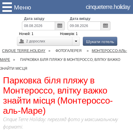
cinqueterre.holiday
Меню
Дата заїзду
Дата виїзду
Ночей:
1
Номерів:
1
Шукати готель
2
дорослих
CINQUE TERRE.HOLIDAY
ФОТОГАЛЕРЕЯ
МОНТЕРОССО-АЛЬ-
МАРЕ
ПАРКОВКА БІЛЯ ПЛЯЖУ В МОНТЕРОССО, ВЛІТКУ ВАЖКО
ЗНАЙТИ МІСЦЯ
Парковка біля пляжу в
Монтероссо, влітку важко
знайти місця (Монтероссо-
аль-Маре)
Cinque Terre Holiday: перегляд фото у максимальному
форматі.