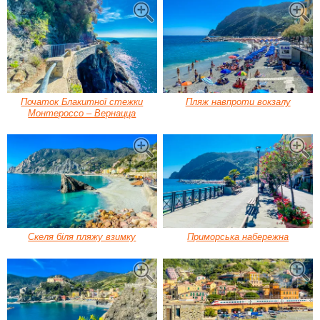
Початок Блакитної стежки
Пляж навпроти вокзалу
Монтероссо – Вернацца
Скеля біля пляжу взимку
Приморська набережна