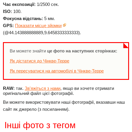
Час експозиції:
1/2500 сек.
ISO:
100.
Фокусна відстань:
5 мм.
GPS:
Показати місце зйомки
(@44.143888888889,9.6458333333333).
Ви можете знайти
це фото на наступних сторінках:
Як дістатися до Чінкве-Терре
Як пересуватися на автомобілі в Чінкве-Терре
RAW:
так.
Зв'яжіться з нами
, якщо ви хочете отримати
оригінальний файл цієї фотографії.
Ви можете використовувати наші фотографії, вказавши наш
сайт як джерело (з посиланням).
Інші фото з тегом