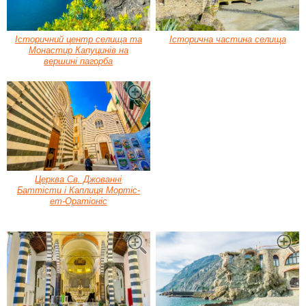
Історичний центр селища та
Історична частина селища
Монастир Капуцинів на
вершині пагорба
Церква Св. Джованні
Баттісти і Каплиця Мортіс-
ет-Оратіоніс