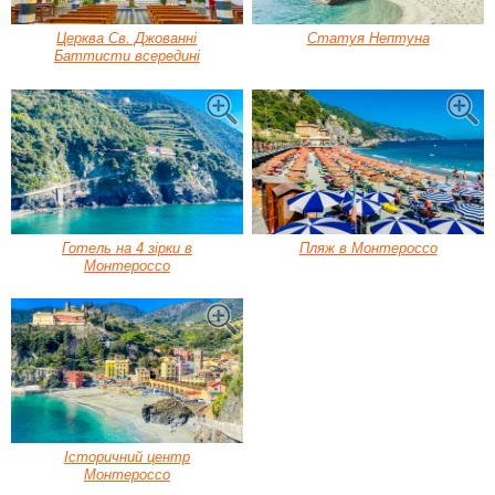
Церква Св. Джованні
Статуя Нептуна
Баттисти всередині
Готель на 4 зірки в
Пляж в Монтероссо
Монтероссо
Історичний центр
Монтероссо