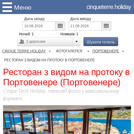
cinqueterre.holiday
Меню
Дата заїзду
Дата виїзду
Ночей:
1
Номерів:
1
Шукати готель
2
дорослих
CINQUE TERRE.HOLIDAY
ФОТОГАЛЕРЕЯ
ПОРТОВЕНЕРЕ
РЕСТОРАН З ВИДОМ НА ПРОТОКУ В ПОРТОВЕНЕРЕ
Ресторан з видом на протоку в
Портовенере (Портовенере)
Cinque Terre Holiday: перегляд фото у максимальному
форматі.