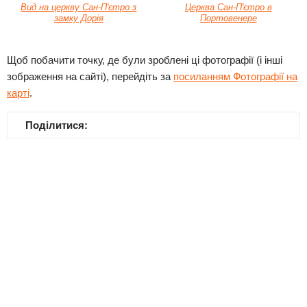
Вид на церкву Сан-П'єтро з
Церква Сан-П'єтро в
замку Дорія
Портовенере
Щоб побачити точку, де були зроблені ці фотографії (і інші
зображення на сайті), перейдіть за
посиланням Фотографії на
карті
.
Поділитися: