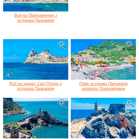
Вид на Портовенере з
острова Пальмарія
Вид на церкву Сан-П'єтро з
Пляж острова Пальмарія
острова Пальмарія
напроти Портовенере