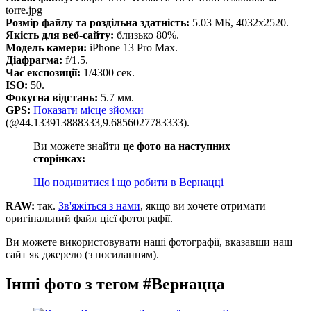
torre.jpg
Розмір файлу та роздільна здатність:
5.03 МБ, 4032x2520.
Якість для веб-сайту:
близько 80%.
Модель камери:
iPhone 13 Pro Max.
Діафрагма:
f/1.5.
Час експозиції:
1/4300 сек.
ISO:
50.
Фокусна відстань:
5.7 мм.
GPS:
Показати місце зйомки
(@44.133913888333,9.6856027783333).
Ви можете знайти
це фото на наступних
сторінках:
Що подивитися і що робити в Вернацці
RAW:
так.
Зв'яжіться з нами
, якщо ви хочете отримати
оригінальний файл цієї фотографії.
Ви можете використовувати наші фотографії, вказавши наш
сайт як джерело (з посиланням).
Інші фото з тегом #Вернацца