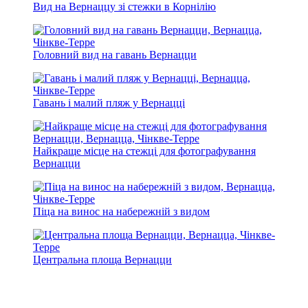
Вид на Вернаццу зі стежки в Корнілію
Головний вид на гавань Вернацци
Гавань і малий пляж у Вернацці
Найкраще місце на стежці для фотографування
Вернацци
Піца на винос на набережній з видом
Центральна площа Вернацци