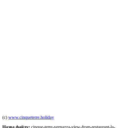
(c)
www.cinqueterre.holiday
Назва файлу:
cinque-terre-vernazza-view-from-restaurant-la-