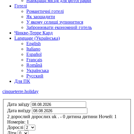
Найкращі місця для фотографій
Готелі
Романтичні готелі
Як заощадити
У якому селищі зупинитися
Забронювати економний готель
Чінкве-Терре Кард
Language (Українська)
English
Italiano
Español
Français
Română
Українська
Русский
Для ПК
cinqueterre.holiday
Дата заїзду
Дата виїзду
2
дорослий
дорослих
uk
.
- 0
дитина
дитини
Ночей:
1
Номерів:
1
Дорослі
Діти