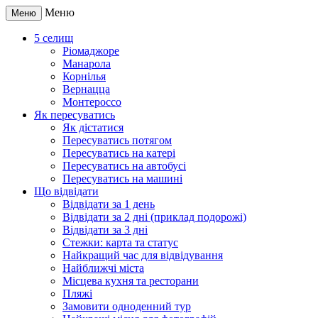
Меню
Меню
5 селищ
Ріомаджоре
Манарола
Корнілья
Вернацца
Монтероссо
Як пересуватись
Як дістатися
Пересуватись потягом
Пересуватись на катері
Пересуватись на автобусі
Пересуватись на машині
Що відвідати
Відвідати за 1 день
Відвідати за 2 дні (приклад подорожі)
Відвідати за 3 дні
Стежки: карта та статус
Найкращий час для відвідування
Найближчі міста
Місцева кухня та ресторани
Пляжі
Замовити одноденний тур