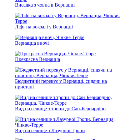
Висадка з човна в Вернацці
Ліфт на вокзалі у Вернацці
Вернацца вночі
Прекрасна Вернацца
Бюджетний перекус у Вернацці, сидячи на
пристані
Вид на селище з тропи до Сан-Бернардіно
Вид на селище з Лазурної Тропи