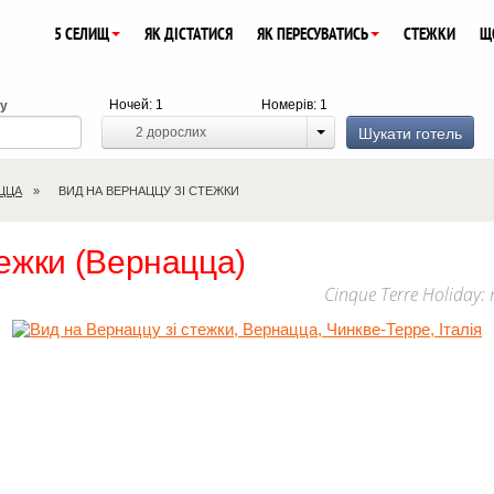
5 СЕЛИЩ
ЯК ДІСТАТИСЯ
ЯК ПЕРЕСУВАТИСЬ
СТЕЖКИ
Щ
Ночей:
1
Номерів:
1
ду
Шукати готель
2
дорослих
ЦЦА
ВИД НА ВЕРНАЦЦУ ЗІ СТЕЖКИ
тежки (Вернацца)
Cinque Terre Holiday