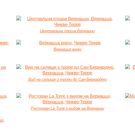
Центральна площа Вернацци
Вернацца вночі
Вид на селище з тропи до Сан-Бернардіно
Ресторан La Torre з видом на Вернаццу