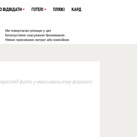
О ВІДВІДАТИ
ГОТЕЛІ
ПЛЯЖІ
КАРД
Ми повертаємо різницю у ціні
Безкоштовне скасування бронювання
Ніяких прихованих витрат або комісійних
: перегляд фото у максимальному форматі.