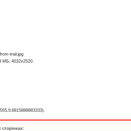
rom-trail.jpg
3 МБ, 4032x2520.
55,9.6815888883333).
 сторінках: