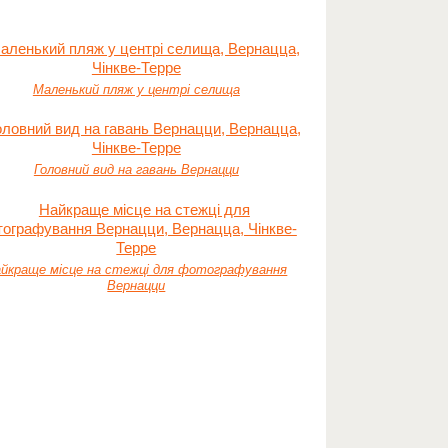
Маленький пляж у центрі селища
Головний вид на гавань Вернацци
йкраще місце на стежці для фотографування
Вернацци