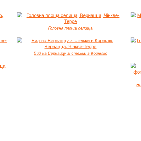
Головна площа селища
Вид на Вернаццу зі стежки в Корнілію
На