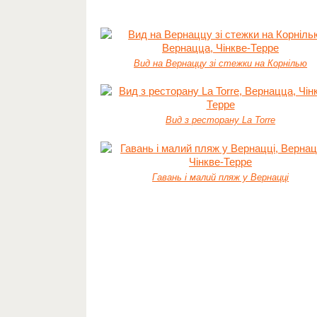
Вид на Вернаццу зі стежки на Корнілью
Вид з ресторану La Torre
Гавань і малий пляж у Вернацці