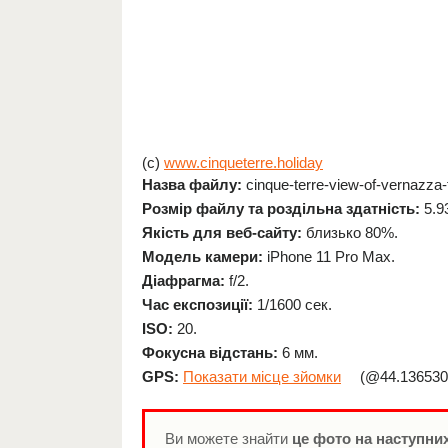
(c)
www.cinqueterre.holiday
Назва файлу:
cinque-terre-view-of-vernazza-f
Розмір файлу та роздільна здатність:
5.9
Якість для веб-сайту:
близько 80%.
Модель камери:
iPhone 11 Pro Max.
Діафрагма:
f/2.
Час експозиції:
1/1600 сек.
ISO:
20.
Фокусна відстань:
6 мм.
GPS:
Показати місце зйомки
(@44.1365305
Ви можете знайти
це фото на наступних