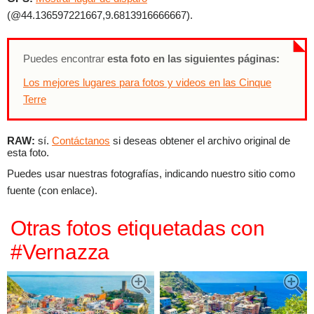
(@44.136597221667,9.6813916666667).
Puedes encontrar
esta foto en las siguientes páginas:
Los mejores lugares para fotos y videos en las Cinque
Terre
RAW:
sí.
Contáctanos
si deseas obtener el archivo original de
esta foto.
Puedes usar nuestras fotografías, indicando nuestro sitio como
fuente (con enlace).
Otras fotos etiquetadas con
#Vernazza