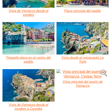
Vista de Vernazza desde el
Plaza principal del pueblo
sendero
Pequeña playa en el centro del
Vista desde el restaurante La
pueblo
Torre
Vista principal del puerto de
Vernazza
Vista de Vernazza desde el
sendero a Corniglia