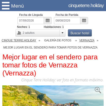
cinqueterre.holiday
Menú
Fecha de Llegada
Fecha de Partida
Noches:
1
Habitaciones:
1
Buscar hotel
2
adultos
CINQUE TERRE.HOLIDAY
GALERÍA DE FOTOS
VERNAZZA
MEJOR LUGAR EN EL SENDERO PARA TOMAR FOTOS DE VERNAZZA
Mejor lugar en el sendero para
tomar fotos de Vernazza
(Vernazza)
Cinque Terre Holiday: ver foto en formato máximo.