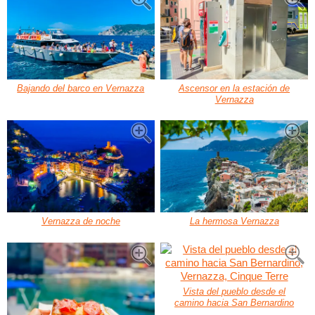
Bajando del barco en Vernazza
Ascensor en la estación de
Vernazza
Vernazza de noche
La hermosa Vernazza
Vista del pueblo desde el
camino hacia San Bernardino